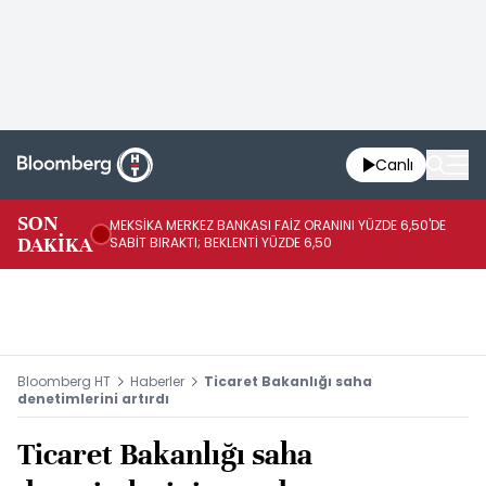
Canlı
SON
MEKSİKA MERKEZ BANKASI FAİZ ORANINI YÜZDE 6,50'DE
OY
DAKİKA
SABİT BIRAKTI; BEKLENTİ YÜZDE 6,50
AÇ
Bloomberg HT
Haberler
Ticaret Bakanlığı saha
denetimlerini artırdı
Ticaret Bakanlığı saha