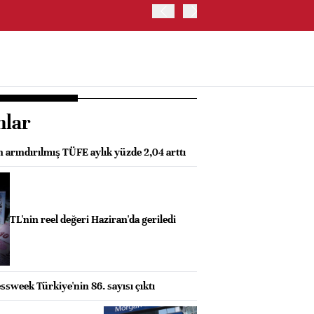
OYAK ÇİMENTO İKİNCİ ÇEY
nlar
 arındırılmış TÜFE aylık yüzde 2,04 arttı
TL'nin reel değeri Haziran'da geriledi
sweek Türkiye'nin 86. sayısı çıktı