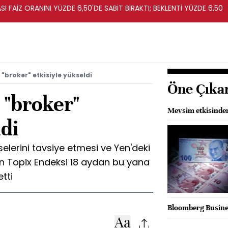
I FAİZ ORANINI YÜZDE 6,50'DE SABİT BIRAKTI; BEKLENTİ YÜZDE 6,50
"broker" etkisiyle yükseldi
Öne Çıka
 "broker"
Mevsim etkisinden
ldi
sselerini tavsiye etmesi ve Yen'deki
n Topix Endeksi 18 aydan bu yana
tti
Bloomberg Busines