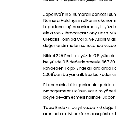
Japonya'nın 2 numaralı bankası Sumi
Nomura Holdings'in ülkenin ekonomi
toparlanacağını söylemesiyle yüzde
elektronik ihracatçısı Sony Corp. yüz
üreticisi Toshiba Corp. ve Asahi Glass
değerlendirmeleri sonucunda yüzde 2.
Nikkei 225 Endeksi yüzde 0.6 yüksele
ise yüzde 0.5 değerlenmeyle 967.30 s
kaydeden Topix Endeksi, ard arda k
2009'dan bu yana ilk kez bu kadar uz
Ekonominin kötü günlerinin geride k
Management Co.'nun yatırım yönetic
böyle devam etmesi hâlinde, Japon hi
Topix Endeksi bu yıl yüzde 7.6 değer
arasında en iyi performansı gösterdi