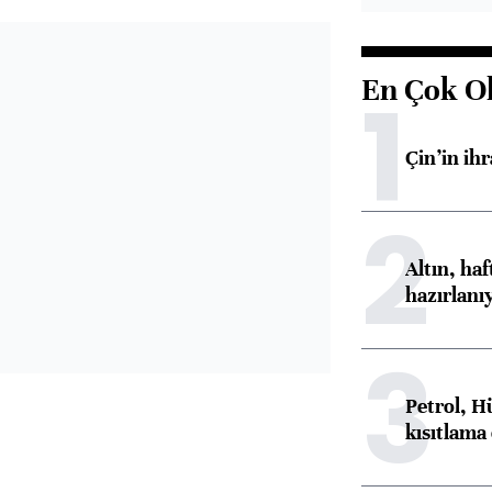
En Çok O
1
Çin’in ih
2
Altın, ha
hazırlanı
3
Petrol, H
kısıtlama