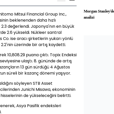
Morgan Stanley'd
tomo Mitsui Financial Group Inc.,
analizi
sinin beklenenden daha hızlı
 2.3 değerlendi. Japonya'nın en büyük
de 2.6 yükseldi. Nükleer santral
 Co. ise aracı şirketlerin yukarı yönlü
2'nin üzerinde bir artış kaydetti.
rek 10,808.29 puana çıktı. Topix Endeksi
eviyesine ulaştı. 8. gününde de artış
azançların 13 gün sürdüğü 4 Ağustos
un süreli bir kazanç dönemi yaşıyor.
aldığını söyleyen STB Asset
ilerinden Junichi Misawa, ekonominin
sselerinin de yükseleceğini belirtti.
lenerek, Asya Pasifik endeksleri
.