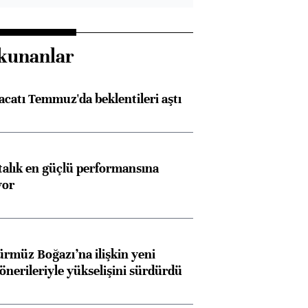
kunanlar
racatı Temmuz'da beklentileri aştı
ftalık en güçlü performansına
yor
ürmüz Boğazı’na ilişkin yeni
 önerileriyle yükselişini sürdürdü