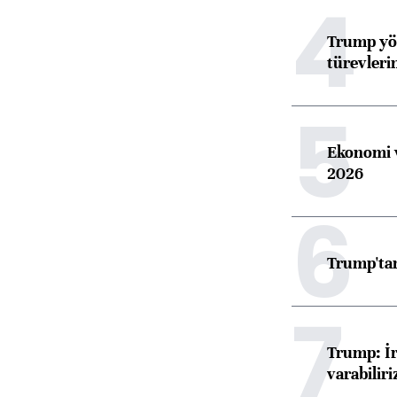
4
Trump yön
türevleri
5
Ekonomi v
2026
6
Trump'tan
7
Trump: İr
varabiliri