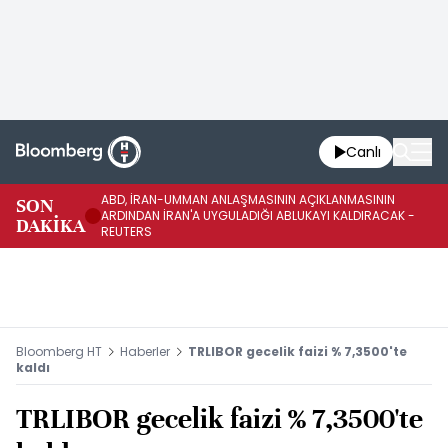
Canlı
ABD, İRAN-UMMAN ANLAŞMASININ AÇIKLANMASININ
AB
SON
ARDINDAN İRAN'A UYGULADIĞI ABLUKAYI KALDIRACAK -
GE
DAKİKA
REUTERS
UY
Bloomberg HT
Haberler
TRLIBOR gecelik faizi % 7,3500'te
kaldı
TRLIBOR gecelik faizi % 7,3500'te