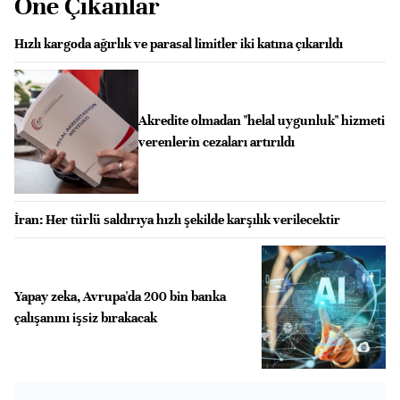
Öne Çıkanlar
Hızlı kargoda ağırlık ve parasal limitler iki katına çıkarıldı
Akredite olmadan "helal uygunluk" hizmeti
verenlerin cezaları artırıldı
İran: Her türlü saldırıya hızlı şekilde karşılık verilecektir
Yapay zeka, Avrupa'da 200 bin banka
çalışanını işsiz bırakacak