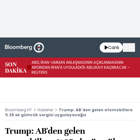
Canlı
ABD, İRAN-UMMAN ANLAŞMASININ AÇIKLANMASININ
AB
SON
ARDINDAN İRAN'A UYGULADIĞI ABLUKAYI KALDIRACAK -
GE
DAKİKA
REUTERS
UY
Bloomberg HT
Haberler
Trump: AB´den gelen otomobillere
% 25 ek gümrük vergisi uygulayacağız
Trump: AB'den gelen