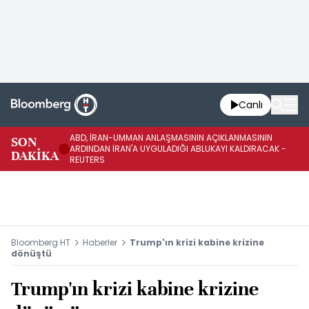
Canlı
ABD, İRAN-UMMAN ANLAŞMASININ AÇIKLANMASININ
AB
SON
ARDINDAN İRAN'A UYGULADIĞI ABLUKAYI KALDIRACAK -
GE
DAKİKA
REUTERS
UY
Bloomberg HT
Haberler
Trump'ın krizi kabine krizine
dönüştü
Trump'ın krizi kabine krizine