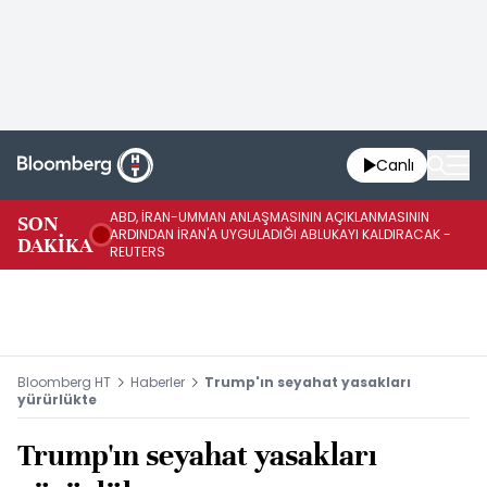
Canlı
ABD, İRAN-UMMAN ANLAŞMASININ AÇIKLANMASININ
AB
SON
ARDINDAN İRAN'A UYGULADIĞI ABLUKAYI KALDIRACAK -
GE
DAKİKA
REUTERS
UY
Bloomberg HT
Haberler
Trump'ın seyahat yasakları
yürürlükte
Trump'ın seyahat yasakları