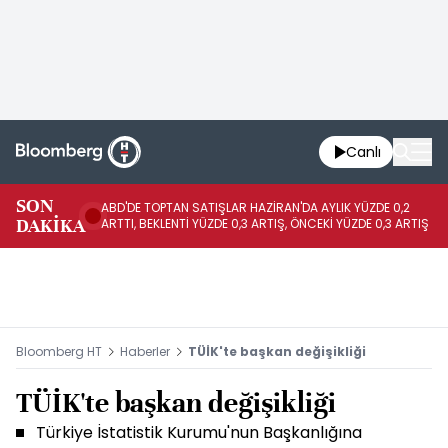
Canlı
SON
ABD'DE TOPTAN SATIŞLAR HAZİRAN'DA AYLIK YÜZDE 0,2
AP
DAKİKA
ARTTI, BEKLENTİ YÜZDE 0,3 ARTIŞ, ÖNCEKİ YÜZDE 0,3 ARTIŞ
KA
Bloomberg HT
Haberler
TÜİK'te başkan değişikliği
TÜİK'te başkan değişikliği
Türkiye İstatistik Kurumu'nun Başkanlığına