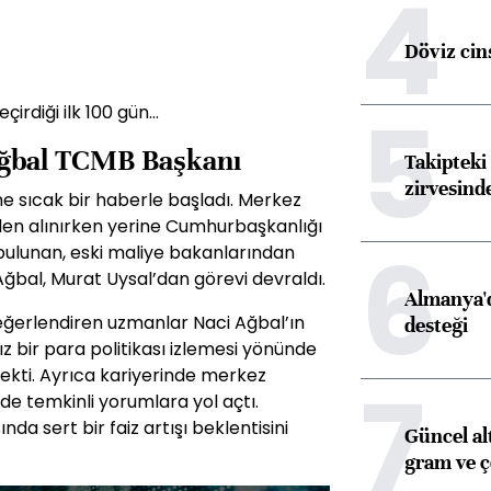
4
Döviz cins
5
rdiği ilk 100 gün...
 Ağbal TCMB Başkanı
Takipteki 
zirvesind
e sıcak bir haberle başladı. Merkez
en alınırken yerine Cumhurbaşkanlığı
6
 bulunan, eski maliye bakanlarından
ğbal, Murat Uysal’dan görevi devraldı.
Almanya'd
ğerlendiren uzmanlar Naci Ağbal’ın
desteği
z bir para politikası izlemesi yönünde
çekti. Ayrıca kariyerinde merkez
7
de temkinli yorumlara yol açtı.
nda sert bir faiz artışı beklentisini
Güncel al
gram ve ç