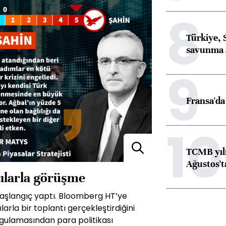
8
Türkiye, 
savunma 
9
Fransa'da 
10
TCMB yılı
Ağustos't
cılarla görüşme
 başlangıç yaptı. Bloomberg HT’ye
rla bir toplantı gerçekleştirdiğini
ygulamasından para politikası