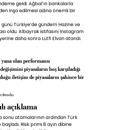
ndeme geldi. Ağbal’ın bankalarla
en inşa edilmesi adına önemli bir
r günü Türkiye’de gündem Hazine ve
ası oldu. Albayrak istifasını Instagram
erine daha sonra Lütfi Elvan atandı.
u yana olan performansı
eğişimini piyasaların hoş karşıladığı
uğu iletişim de piyasaların şahince bir
in Brooks
ılı açıklama
 sonu atamalarının ardından Türk
le başladı. Risk primi 8 ayın dibine