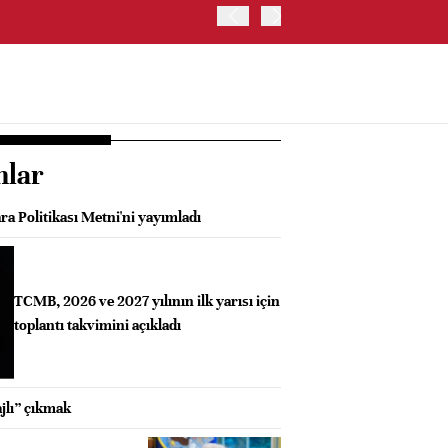
SK HYNIX, GÜNEY KORE'D
YATIRIM YAPACAK- BN
nlar
a Politikası Metni'ni yayımladı
TCMB, 2026 ve 2027 yılının ilk yarısı için
toplantı takvimini açıkladı
jlı” çıkmak