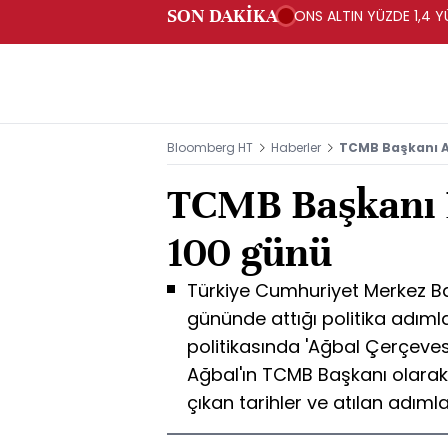
SON DAKİKA
ONS ALTIN YÜZDE 1,4 Y
Bloomberg HT
Haberler
TCMB Başkanı Ağ
TCMB Başkanı N
100 günü
Türkiye Cumhuriyet Merkez Ban
gününde attığı politika adımla
politikasında 'Ağbal Çerçevesi
Ağbal'ın TCMB Başkanı olarak
çıkan tarihler ve atılan adımlar