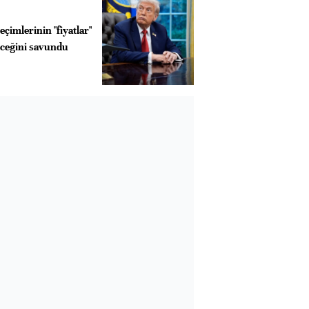
çimlerinin "fiyatlar"
eceğini savundu