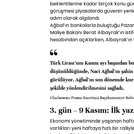
beklentilerine kadar birçok konu gü
görüşmesi piyasalarda güvenin yenid
adım olarak algılandı.
Ağbal’ın bankalarla buluştuğu Paza
Maliye Bakanı Berat Albayrak’ın istif
hesabından açıklarken, Albayrak’ın y
Türk Lirası’nın Kasım ayı başından b
düşünüldüğünde, Naci Ağbal’ın şahin d
görülüyor. Ağbal’ın son dönemde kurd
şekilde yönlendirilmesini sağladı.
Uluslararası Finans Enstitüsü Başekonomisti Rob
3. gün – 9 Kasım: İlk yaz
Ekonomi yönetiminde yaşanan hafta
varlıkları yeni haftaya hızlı bir ralliy