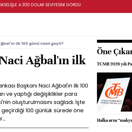
ÜKSELİŞLE 4.300 DOLAR SEVİYESİNİ GÖRDÜ
bal'ın ilk 100 günü nasıl geçti?
Öne Çıka
aci Ağbal'ın ilk
TCMB 2026 yılı Par
kası Başkanı Naci Ağbal'ın ilk 100
rı ve yaptığı değişiklikler para
'nin oluşturulmasını sağladı. İşte
 geçirdiği 100 günlük sürede öne
...
Halka arza “makya