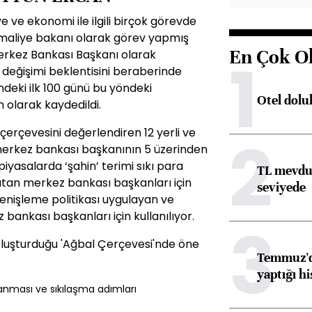
ve ekonomi ile ilgili birçok görevde
r maliye bakanı olarak görev yapmış
En Çok O
erkez Bankası Başkanı olarak
1
değişimi beklentisini beraberinde
ndeki ilk 100 günü bu yöndeki
Otel dolu
m olarak kaydedildi.
 çerçevesini değerlendiren 12 yerli ve
2
rkez bankası başkanının 5 üzerinden
piyasalarda ‘şahin’ terimi sıkı para
TL mevdua
 tutan merkez bankası başkanları için
seviyede
 genişleme politikası uygulayan ve
bankası başkanları için kullanılıyor.
3
e oluşturduğu 'Ağbal Çerçevesi'nde öne
Temmuz'da
yaptığı hi
nması ve sıkılaşma adımları