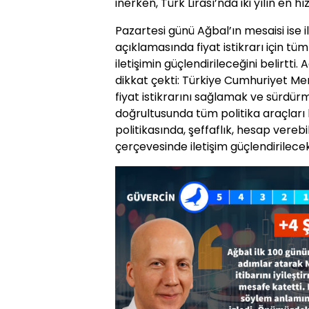
inerken, Türk Lirası’nda iki yılın en hız
Pazartesi günü Ağbal’ın mesaisi ise i
açıklamasında fiyat istikrarı için tüm 
iletişimin güçlendirileceğini belirtti
dikkat çekti: Türkiye Cumhuriyet M
fiyat istikrarını sağlamak ve sürdürm
doğrultusunda tüm politika araçları k
politikasında, şeffaflık, hesap verebili
çerçevesinde iletişim güçlendirilecek