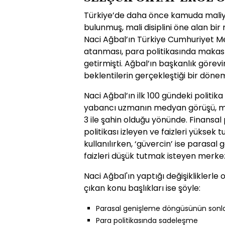
Türkiye’de daha önce kamuda maliye 
bulunmuş, mali disiplini öne alan bi
Naci Ağbal’ın Türkiye Cumhuriyet M
atanması, para politikasında makas 
getirmişti. Ağbal’ın başkanlık görevi
beklentilerin gerçekleştiği bir döne
Naci Ağbal’ın ilk 100 gündeki politika
yabancı uzmanın medyan görüşü, me
3 ile şahin olduğu yönünde. Finansal 
politikası izleyen ve faizleri yüksek
kullanılırken, ‘güvercin’ ise parasal
faizleri düşük tutmak isteyen merkez 
Naci Ağbal'ın yaptığı değişikliklerl
çıkan konu başlıkları ise şöyle:
Parasal genişleme döngüsünün sonla
Para politikasında sadeleşme