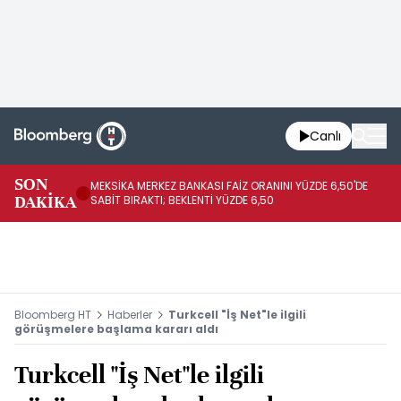
Canlı
SON
MEKSİKA MERKEZ BANKASI FAİZ ORANINI YÜZDE 6,50'DE
OY
DAKİKA
SABİT BIRAKTI; BEKLENTİ YÜZDE 6,50
AÇ
Bloomberg HT
Haberler
Turkcell "İş Net"le ilgili
görüşmelere başlama kararı aldı
Turkcell "İş Net"le ilgili