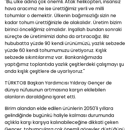
"Bu, ülke adına çok önemli. Atak helikopteri, insansız
hava aracımız ne ise ürettiğimiz yerli ve milli
tohumlar o demektir. Ülkenin bağımsızlığı sizin ne
kadar tohum ürettiğinizle de alakalıdır. Üretim bizim
birinci önceliğimiz olmalıdır. İnşallah bundan sonraki
süreçte de üretimimizi daha da artıracağız. Biz
hububatta yüzde 90 kendi ürünümüzü, yazlık sebzede
yüzde 60 kendi tohumumuzu üretiyoruz. Kışlık
sebzede sıkıntılarımız var. Bankanlığımızda
yaptığımız toplantıda yazlık çeşitlerdeki çalışmayı şu
anda kışlık çeşitlere de uyarlıyoruz."
TÜRKTOB Başkan Yardımcısı Yıldıray Gençer de
dünya nüfusunun artmasına karşın ekilebilen
alanların daraldığına işaret etti.
Birim alandan elde edilen ürünlerin 2050'li yıllara
gelindiğinde bugünkü haliyle kalması durumunda
açlıkla karşı karşıya kalınabileceğine dikkati çeken
Gençer, tohumculara çok önemli görevler düştüğünü