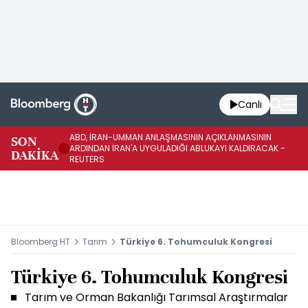
Canlı
ABD, İRAN-UMMAN ANLAŞMASININ AÇIKLANMASININ
AB
SON
ARDINDAN İRAN'A UYGULADIĞI ABLUKAYI KALDIRACAK -
GE
DAKİKA
REUTERS
UY
Bloomberg HT
Tarım
Türkiye 6. Tohumculuk Kongresi
Türkiye 6. Tohumculuk Kongresi
Tarım ve Orman Bakanlığı Tarımsal Araştırmalar