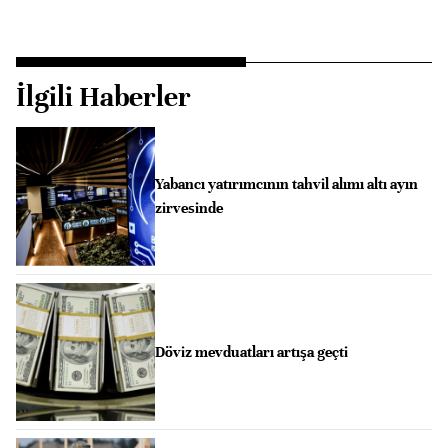
İlgili Haberler
Yabancı yatırımcının tahvil alımı altı ayın
zirvesinde
Döviz mevduatları artışa geçti