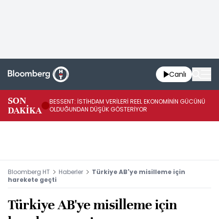
Canlı
AB
SON
BESSENT: İSTİHDAM VERİLERİ REEL EKONOMİNİN GÜCÜNÜ
Fİ
DAKİKA
OLDUĞUNDAN DÜŞÜK GÖSTERİYOR
UY
Bloomberg HT
Haberler
Türkiye AB'ye misilleme için
harekete geçti
Türkiye AB'ye misilleme için