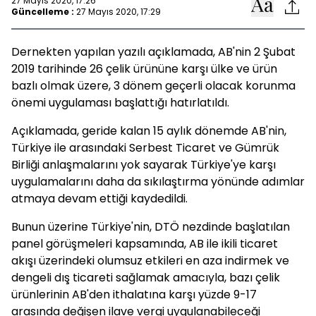
27 Mayıs 2020, 17:26
Güncelleme :
27 Mayıs 2020, 17:29
Dernekten yapılan yazılı açıklamada, AB'nin 2 Şubat
2019 tarihinde 26 çelik ürününe karşı ülke ve ürün
bazlı olmak üzere, 3 dönem geçerli olacak korunma
önemi uygulaması başlattığı hatırlatıldı.
Açıklamada, geride kalan 15 aylık dönemde AB'nin,
Türkiye ile arasındaki Serbest Ticaret ve Gümrük
Birliği anlaşmalarını yok sayarak Türkiye'ye karşı
uygulamalarını daha da sıkılaştırma yönünde adımlar
atmaya devam ettiği kaydedildi.
Bunun üzerine Türkiye'nin, DTÖ nezdinde başlatılan
panel görüşmeleri kapsamında, AB ile ikili ticaret
akışı üzerindeki olumsuz etkileri en aza indirmek ve
dengeli dış ticareti sağlamak amacıyla, bazı çelik
ürünlerinin AB'den ithalatına karşı yüzde 9-17
arasında değişen ilave vergi uygulanabileceği