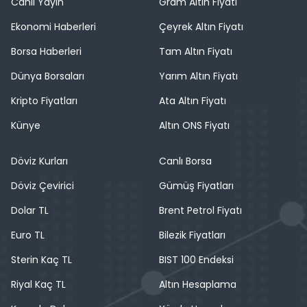
Canlı Yayın
Gram Altın Fiyatı
Ekonomi Haberleri
Çeyrek Altın Fiyatı
Borsa Haberleri
Tam Altın Fiyatı
Dünya Borsaları
Yarım Altın Fiyatı
Kripto Fiyatları
Ata Altın Fiyatı
Künye
Altın ONS Fiyatı
Döviz Kurları
Canlı Borsa
Döviz Çevirici
Gümüş Fiyatları
Dolar TL
Brent Petrol Fiyatı
Euro TL
Bilezik Fiyatları
Sterin Kaç TL
BIST 100 Endeksi
Riyal Kaç TL
Altın Hesaplama