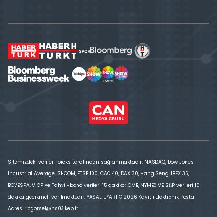
Sitemizdeki veriler Foreks tarafından sağlanmaktadır. NASDAQ, Dow Jones
Industrial Average, SHCOM, FTSE 100, CAC 40, DAX 30, Hang Seng, IBEX 35,
BOVESPA, VİOP ve Tahvil-bono verileri 15 dakika; CME, NYMEX VE S&P verileri 10
dakika gecikmeli verilmektedir. YASAL UYARI © 2026 Kayıtlı Elektronik Posta
Adresi : cgorsel@hs03.kep.tr