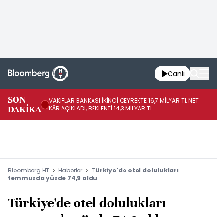
Canlı
SON
VAKIFLAR BANKASI İKİNCİ ÇEYREKTE 16,7 MİLYAR TL NET
HA
DAKİKA
KÂR AÇIKLADI, BEKLENTİ 14,3 MİLYAR TL
EL
Bloomberg HT
Haberler
Türkiye'de otel dolulukları
temmuzda yüzde 74,9 oldu
Türkiye'de otel dolulukları