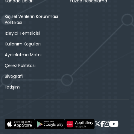
Kanada Doları
Yüzde Hesaplama
Kişisel Verilerin Korunması
Politikası
İzleyici Temsilcisi
Kullanım Koşulları
Aydınlatma Metni
Çerez Politikası
Biyografi
İletişim