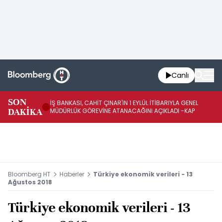
Canlı
SON
İŞ BANKASI, CAHİT ÇINAR'IN 1 EYLÜL İTİBARIYLA GENEL
İŞ
DAKİKA
MÜDÜRLÜK GÖREVİNE ATANACAĞINI AÇIKLADI -KAP
GÖ
Bloomberg HT
Haberler
Türkiye ekonomik verileri - 13
Ağustos 2018
Türkiye ekonomik verileri - 13