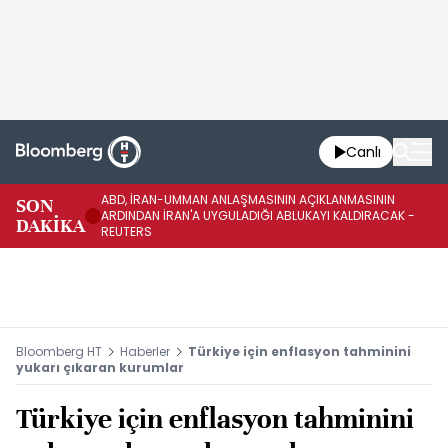
Canlı
ABD, İRAN-UMMAN ANLAŞMASININ AÇIKLANMASININ
AB
SON
ARDINDAN İRAN'A UYGULADIĞI ABLUKAYI KALDIRACAK -
GE
DAKİKA
REUTERS
UY
Bloomberg HT
Haberler
Türkiye için enflasyon tahminini
yukarı çıkaran kurumlar
Türkiye için enflasyon tahminini