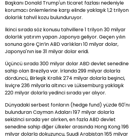
Başkanı Donald Trump'un ticaret fazlası nedeniyle
korumacı önlemlerine karşı elinde yaklaşık 1,2 trilyon
dolarlık tahvil kozu bulunduruyor.
İkinci sırada söz konusu tahvillere 1 trilyon 30 milyar
dolarlık yatırım yapan Japonya geliyor. Geçen yılın
sonuna göre Çin’in ABD varlıkları 10 milyar dolar,
Japonya'nın ise 31 milyar dolar eridi.
Üçüncü sırada 300 milyar dolar ABD devlet senedine
sahip olan Brezilya var. İrlanda 299 milyar dolarla
dördüncü, Birleşik Krallık 274 milyar dolarla beşinci,
İsviçre 236 milyarla altıncı ve Lüksemburg yaklaşık
220 milyar dolarla yedinci sırada yer alıyor.
Dünyadaki serbest fonların (hedge fund) yüzde 60'nı
bulunduran Cayman Adaları 197 milyar dolarla
sekizinci sırada yer alırken, en fazla ABD devlet
senedine sahip diğer ülkeler arasında Hong Kong 196
milyar dolarla dokuzuncu, Suudi Arabistan 165 milyar