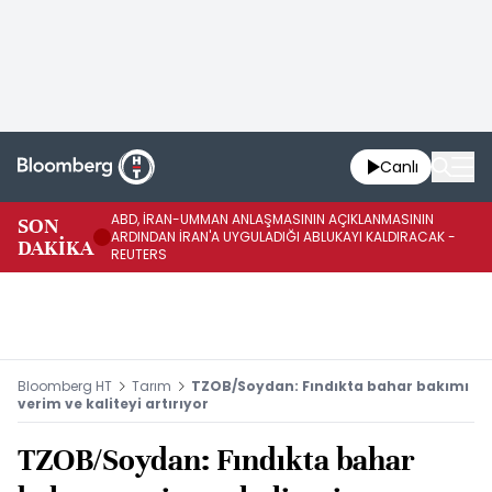
Canlı
ABD, İRAN-UMMAN ANLAŞMASININ AÇIKLANMASININ
AB
SON
ARDINDAN İRAN'A UYGULADIĞI ABLUKAYI KALDIRACAK -
GE
DAKİKA
REUTERS
UY
Bloomberg HT
Tarım
TZOB/Soydan: Fındıkta bahar bakımı
verim ve kaliteyi artırıyor
TZOB/Soydan: Fındıkta bahar