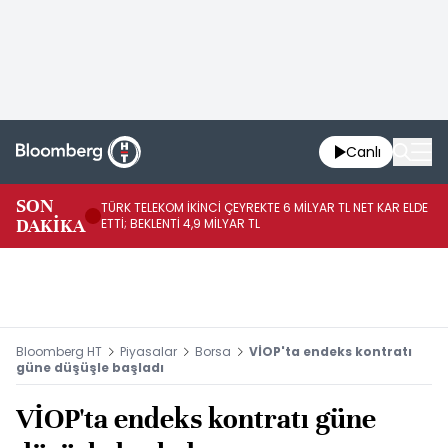
Canlı
SON
TÜRK TELEKOM İKİNCİ ÇEYREKTE 6 MİLYAR TL NET KAR ELDE
AB
DAKİKA
ETTİ; BEKLENTİ 4,9 MİLYAR TL
İR
Bloomberg HT
Piyasalar
Borsa
VİOP'ta endeks kontratı
güne düşüşle başladı
VİOP'ta endeks kontratı güne