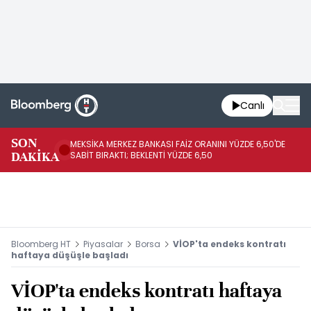
Canlı
SON
MEKSİKA MERKEZ BANKASI FAİZ ORANINI YÜZDE 6,50'DE
OY
DAKİKA
SABİT BIRAKTI; BEKLENTİ YÜZDE 6,50
AÇ
Bloomberg HT
Piyasalar
Borsa
VİOP'ta endeks kontratı
haftaya düşüşle başladı
VİOP'ta endeks kontratı haftaya