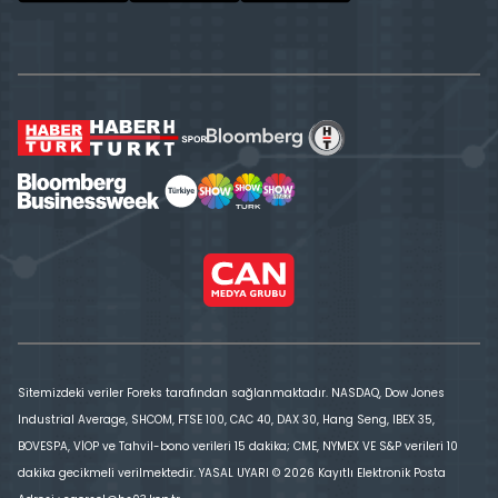
Sitemizdeki veriler Foreks tarafından sağlanmaktadır. NASDAQ, Dow Jones
Industrial Average, SHCOM, FTSE 100, CAC 40, DAX 30, Hang Seng, IBEX 35,
BOVESPA, VİOP ve Tahvil-bono verileri 15 dakika; CME, NYMEX VE S&P verileri 10
dakika gecikmeli verilmektedir. YASAL UYARI © 2026 Kayıtlı Elektronik Posta