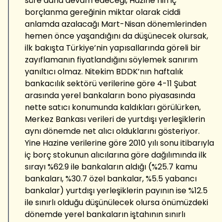
süre daha devam edeceği, Hazine’nin iç
borçlanma gereğinin miktar olarak ciddi
anlamda azalacağı Mart-Nisan dönemlerinden
hemen önce yaşandığını da düşünecek olursak,
ilk bakışta Türkiye’nin yapısallarında göreli bir
zayıflamanın fiyatlandığını söylemek sanırım
yanıltıcı olmaz. Nitekim BDDK’nın haftalık
bankacılık sektörü verilerine göre 4-11 Şubat
arasında yerel bankaların bono piyasasında
nette satıcı konumunda kaldıkları görülürken,
Merkez Bankası verileri de yurtdışı yerleşiklerin
aynı dönemde net alıcı olduklarını gösteriyor.
Yine Hazine verilerine göre 2010 yılı sonu itibarıyla
iç borç stokunun alıcılarına göre dağılımında ilk
sırayı %62.9 ile bankaların aldığı (%25.7 kamu
bankaları, %30.7 özel bankalar, %5.5 yabancı
bankalar) yurtdışı yerleşiklerin payının ise %12.5
ile sınırlı olduğu düşünülecek olursa önümüzdeki
dönemde yerel bankaların iştahının sınırlı