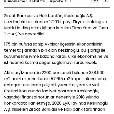
Güncelleme :
04 Mart 2021, Perşembe 14:57
Ziraat Bankası ve Halkbank'ın, Keskinoğlu A.Ş.
nezdindeki hisselerinin %20'lik payı Tiryaki Holding ve
Matlı Holding ortaklığında kurulan Tima Yem ve Gıda
Tic. A.Ş.'ye devredildi.
175 bin nüfusa sahip Akhisar ilçesinin ekonomisinin
temel taşlarından biri olan Keskinoğlu, bu işbirliği ile
büyümesine ivme kazandırarak, ülke ekonomisine ve
istihdama katma değer sağlamayı sürdürecek.
Akhisar/Manisa'da 2200 personeli bulunan 338.500
m2 arazi üzerine kurulu 57.615 m2 kapalı alana sahip
entegre tesislerde piliç eti, yumurta, yem ve viol
üretimi konusunda faaliyet gösteren Keskinoğlu,
yaşadığı finansal sorunlar nedeniyle 2018 yılında
konkordato ilan etmişti. 2020 Eylül ayında Keskinoğlu
A.Ş. hisseleri Ziraat Bankası ve Halkbank tarafından