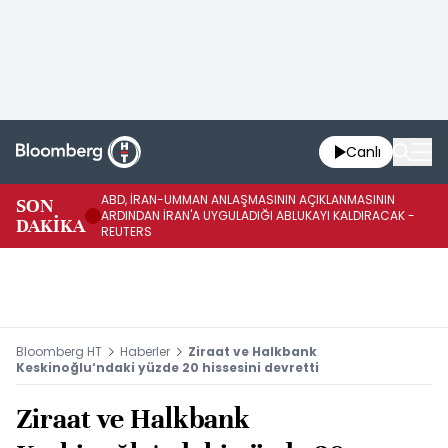
Canlı
ABD, İRAN-UMMAN ANLAŞMASININ AÇIKLANMASININ
AB
SON
ARDINDAN İRAN'A UYGULADIĞI ABLUKAYI KALDIRACAK -
GE
DAKİKA
REUTERS
UY
Bloomberg HT
Haberler
Ziraat ve Halkbank
Keskinoğlu‘ndaki yüzde 20 hissesini devretti
Ziraat ve Halkbank