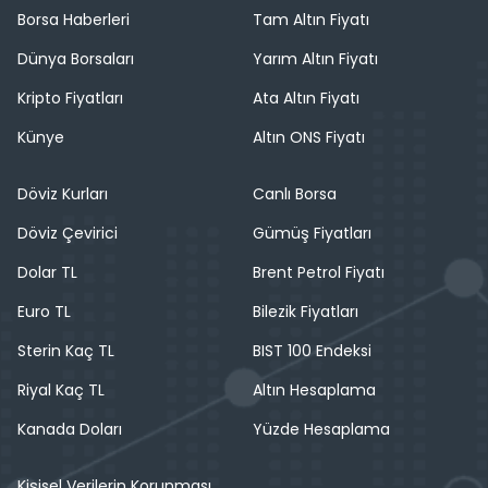
Borsa Haberleri
Tam Altın Fiyatı
Dünya Borsaları
Yarım Altın Fiyatı
Kripto Fiyatları
Ata Altın Fiyatı
Künye
Altın ONS Fiyatı
Döviz Kurları
Canlı Borsa
Döviz Çevirici
Gümüş Fiyatları
Dolar TL
Brent Petrol Fiyatı
Euro TL
Bilezik Fiyatları
Sterin Kaç TL
BIST 100 Endeksi
Riyal Kaç TL
Altın Hesaplama
Kanada Doları
Yüzde Hesaplama
Kişisel Verilerin Korunması