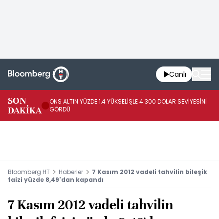
Canlı
SK
SON
ONS ALTIN YÜZDE 1,4 YÜKSELİŞLE 4.300 DOLAR SEVİYESİNİ
GE
DAKİKA
GÖRDÜ
DO
Bloomberg HT
Haberler
7 Kasım 2012 vadeli tahvilin bileşik
faizi yüzde 8,49'dan kapandı
7 Kasım 2012 vadeli tahvilin