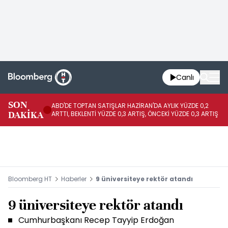
Canlı
SON
ABD'DE TOPTAN SATIŞLAR HAZİRAN'DA AYLIK YÜZDE 0,2
AP
DAKİKA
ARTTI, BEKLENTİ YÜZDE 0,3 ARTIŞ, ÖNCEKİ YÜZDE 0,3 ARTIŞ
KA
Bloomberg HT
Haberler
9 üniversiteye rektör atandı
9 üniversiteye rektör atandı
Cumhurbaşkanı Recep Tayyip Erdoğan