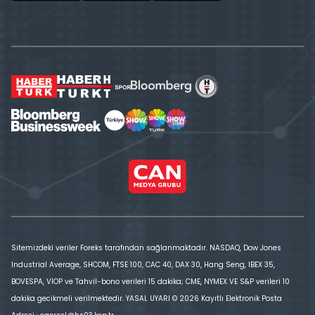
Sitemizdeki veriler Foreks tarafından sağlanmaktadır. NASDAQ, Dow Jones
Industrial Average, SHCOM, FTSE 100, CAC 40, DAX 30, Hang Seng, IBEX 35,
BOVESPA, VİOP ve Tahvil-bono verileri 15 dakika; CME, NYMEX VE S&P verileri 10
dakika gecikmeli verilmektedir. YASAL UYARI © 2026 Kayıtlı Elektronik Posta