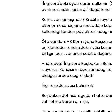
"İngiltere'deki siyasi durum, ülkenin
ayrılması riskini arttırdı." değerlen
Komisyon, anlaşmasız Brexit'in üye
ekonomik sonuçlarla mücadele kapsa
kullandığı fondan pay aktarılacağın
Öte yandan, AB Komisyonu Başsözcü
açıklamada, Londra'daki siyasi karar
birliğin pozisyonunun sabit olduğunu
Andreeva, "İngiltere Başbakanı Bori
istiyoruz. Kendisinin bize sunacağı 
olduğu sürece açığız." dedi.
İngiltere'de siyasi belirsizlik
Başbakan Johnson, geçen hafta parl
tatil etme kararı almıştı.
Johnson bu adımıyla milletvekilleri