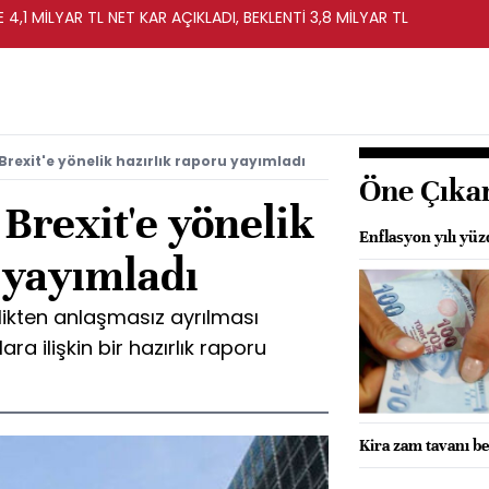
 4,1 MİLYAR TL NET KAR AÇIKLADI, BEKLENTİ 3,8 MİLYAR TL
Brexit'e yönelik hazırlık raporu yayımladı
Öne Çıka
Brexit'e yönelik
Enflasyon yılı yü
 yayımladı
rlikten anlaşmasız ayrılması
ra ilişkin bir hazırlık raporu
Kira zam tavanı be