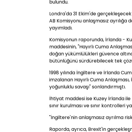
bulundu.
Londra'da 31 Ekim'de gerçekleşecek Bre
AB Komisyonu anlaşmasız ayrılığa dai
yayımladı.
Komisyonun raporunda, İrlanda - Kuze
maddesinin, "Hayırlı Cuma Anlaşması
doğan yükümlülükleri güvence altın
bütünlüğünü sürdürebilecek tek çözü
1998 yılında İngiltere ve İrlanda Cu
imzalanan Hayırlı Cuma Anlaşması, İ
yoğunluklu savaşı" sonlandırmıştı.
İhtiyat maddesi ise Kuzey İrlanda ile 
sınır kurulması ve sınır kontrolleri
"İngiltere'nin anlaşmasız ayrılma riski
Raporda, ayrıca, Brexit'in gerçekleş