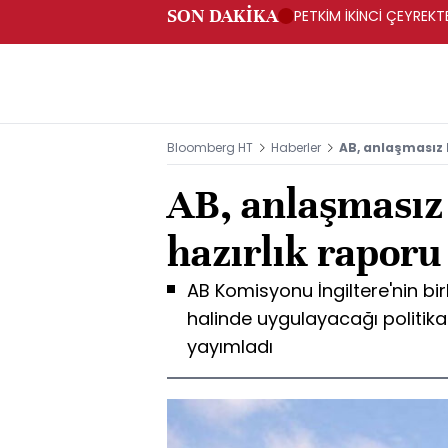
SON DAKİKA
PETKİM İKİNCİ ÇEYREKTE
Bloomberg HT
Haberler
AB, anlaşmasız 
AB, anlaşmasız 
hazırlık raporu
AB Komisyonu İngiltere'nin bi
halinde uygulayacağı politikala
yayımladı