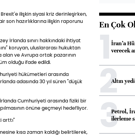
xit'e ilişkin siyasi kriz derinleşirken,
r son hazırlıklarına ilişkin raporunu
En Çok O
1
y İrlanda sınırı hakkındaki ihtiyat
İran’a Hü
nı" koruyan, uluslararası hukuktan
verecek 
a alan ve Avrupa ortak pazarının
2
m olduğu ifade edildi.
mhuriyeti hükümetleri arasında
Altın yed
rlanda adasında 30 yıl süren "düşük
3
İrlanda Cumhuriyeti arasında fiziki bir
 yapılmasının önüne geçmeyi hedefliyor.
Petrol, 
ilerleme s
 arttı"
mesine kısa zaman kaldığı belirtilerek,