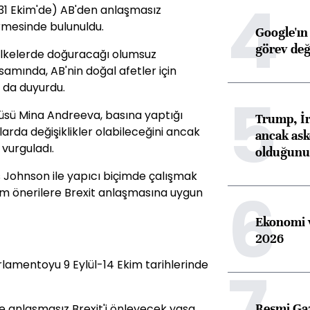
4
 (31 Ekim'de) AB'den anlaşmasız
dirmesinde bulunuldu.
Google'ın
görev değ
 ülkelerde doğuracağı olumsuz
mında, AB'nin doğal afetler için
ı da duyurdu.
5
sü Mina Andreeva, basına yaptığı
Trump, İr
larda değişiklikler olabileceğini ancak
ancak aske
 vurguladı.
olduğunu 
s Johnson ile yapıcı biçimde çalışmak
6
tüm önerilere Brexit anlaşmasına uygun
Ekonomi v
2026
7
amentoyu 9 Eylül-14 Ekim tarihlerinde
Resmi Ga
ne anlaşmasız Brexit'i önleyecek yasa