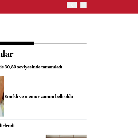
İRAN: HÜRMÜZ'DE GEÇİC
nlar
zde 30,89 seviyesinde tamamladı
Emekli ve memur zammı belli oldu
lirlendi