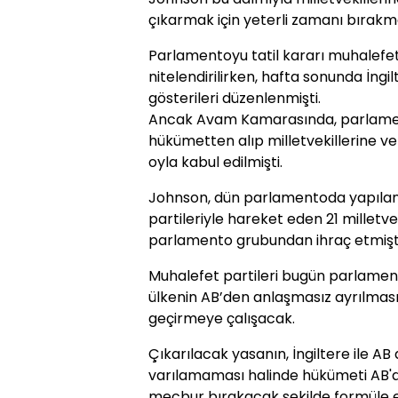
çıkarmak için yeterli zamanı bırak
Parlamentoyu tatil kararı muhalefet 
nitelendirilirken, hafta sonunda İngi
gösterileri düzenlenmişti.
Ancak Avam Kamarasında, parlament
hükümetten alıp milletvekillerine ve
oyla kabul edilmişti.
Johnson, dün parlamentoda yapılan
partileriyle hareket eden 21 milletve
parlamento grubundan ihraç etmişti
Muhalefet partileri bugün parlame
ülkenin AB’den anlaşmasız ayrılması
geçirmeye çalışacak.
Çıkarılacak yasanın, İngiltere ile AB
varılamaması halinde hükümeti AB'd
mecbur bırakacak şekilde formüle e