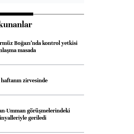
kunanlar
rmüz Boğazı’nda kontrol yetkisi
anlaşma masada
i haftanın zirvesinde
İran-Umman görüşmelerindeki
inyalleriyle geriledi