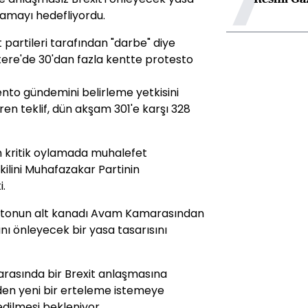
mamayı hedefliyordu.
partileri tarafından "darbe" diye
ltere'de 30'dan fazla kentte protesto
o gündemini belirleme yetkisini
ren teklif, dün akşam 301'e karşı 328
 kritik oylamada muhalefet
kilini Muhafazakar Partinin
.
ntonun alt kanadı Avam Kamarasından
nı önleyecek bir yasa tasarısını
 arasında bir Brexit anlaşmasına
en yeni bir erteleme istemeye
dilmesi bekleniyor.