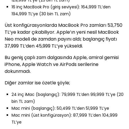
129,999 TL’ye (25 bin TL zam)
16 inç MacBook Pro (giriş seviyesi): 164,999 TL’den
194,999 TL’ye (30 bin TL zam)
Üst konfigürasyonlarda MacBook Pro zamları 53,750
TL’ye kadar çıkabiliyor. Apple’ın yeni nesil MacBook
Neo modeli de zamdan payını aldı; başlangıç fiyatı
37,999 TL’den 45,999 TL’ye yükseldi.
Bu geniş çaplı zam dalgasında Apple, amiral gemisi
iPhone, Apple Watch ve AirPods serilerine
dokunmadı.
Diğer zamlar ise özetle şöyle;
24 inç iMac (başlangıç): 79,999 TL’den 99,999 TL’ye (20
bin TL zam)
Mac mini (başlangıç): 50,499 TL’den 51,999 TL’ye
Mac mini (üst konfigürasyon): 87,999 TL’den 104,999
TL’ye