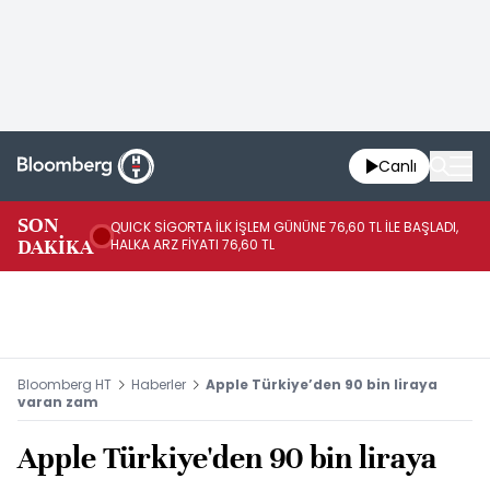
Canlı
SON
QUICK SİGORTA İLK İŞLEM GÜNÜNE 76,60 TL İLE BAŞLADI,
BI
DAKİKA
HALKA ARZ FİYATI 76,60 TL
PU
Bloomberg HT
Haberler
Apple Türkiye’den 90 bin liraya
varan zam
Apple Türkiye'den 90 bin liraya