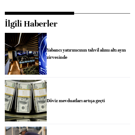
İlgili Haberler
Yabancı yatırımcının tahvil alımı altı ayın
zirvesinde
Döviz mevduatları artışa geçti