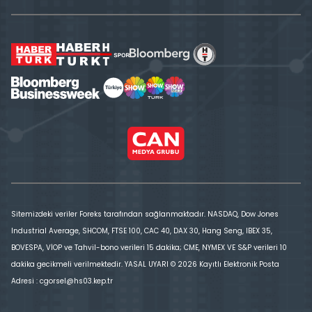
Sitemizdeki veriler Foreks tarafından sağlanmaktadır. NASDAQ, Dow Jones
Industrial Average, SHCOM, FTSE 100, CAC 40, DAX 30, Hang Seng, IBEX 35,
BOVESPA, VİOP ve Tahvil-bono verileri 15 dakika; CME, NYMEX VE S&P verileri 10
dakika gecikmeli verilmektedir. YASAL UYARI © 2026 Kayıtlı Elektronik Posta
Adresi : cgorsel@hs03.kep.tr