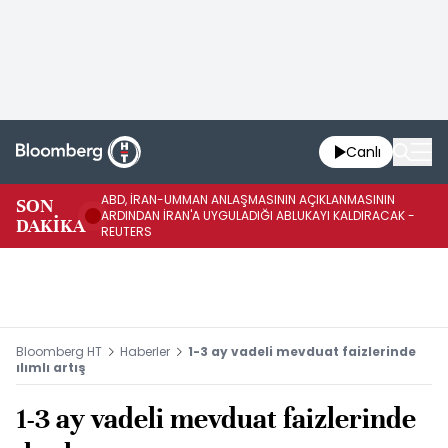
Canlı
ABD, İRAN-UMMAN ANLAŞMASININ AÇIKLANMASININ
AB
SON
ARDINDAN İRAN'A UYGULADIĞI ABLUKAYI KALDIRACAK -
GE
DAKİKA
REUTERS
UY
Bloomberg HT
Haberler
1-3 ay vadeli mevduat faizlerinde
ılımlı artış
1-3 ay vadeli mevduat faizlerinde