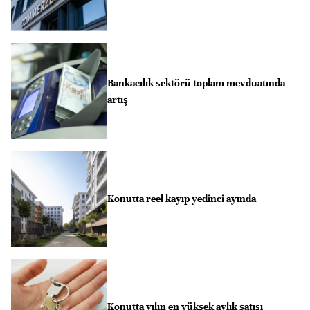
Bankacılık sektörü toplam mevduatında
artış
Konutta reel kayıp yedinci ayında
Konutta yılın en yüksek aylık satışı