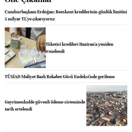
Cumhurbaşkanı Erdoğan: Reeskont kredilerinin günlük limitini
5 milyar TL'ye çıkarıyoruz
Tüketici kredileri Haziran'a yeniden
ivmelendi
TÜSİAD Maliyet Bazlı Rekabet Gücü Endeksi'nde gerileme
Gayrimenkulde güvenli ödeme sisteminde
tarih ertelendi