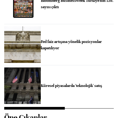
Bloomberg Businessweek Türkiye'nin 139.
sayısı çıktı
Fed faiz artışına yönelik pozisyonlar
kapatılıyor
Küresel piyasalarda 'teknolojik' satış
Öne Çıkanlar