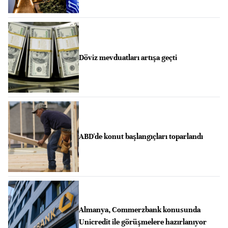
Döviz mevduatları artışa geçti
ABD'de konut başlangıçları toparlandı
Almanya, Commerzbank konusunda
Unicredit ile görüşmelere hazırlanıyor