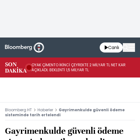
Canlı
İR
SON
OYAK ÇİMENTO İKİNCİ ÇEYREKTE 2 MİLYAR TL NET KAR
YÖ
DAKİKA
AÇIKLADI; BEKLENTİ 1,5 MİLYAR TL
OL
Bloomberg HT
Haberler
Gayrimenkulde güvenli ödeme
sisteminde tarih ertelendi
Gayrimenkulde güvenli ödeme