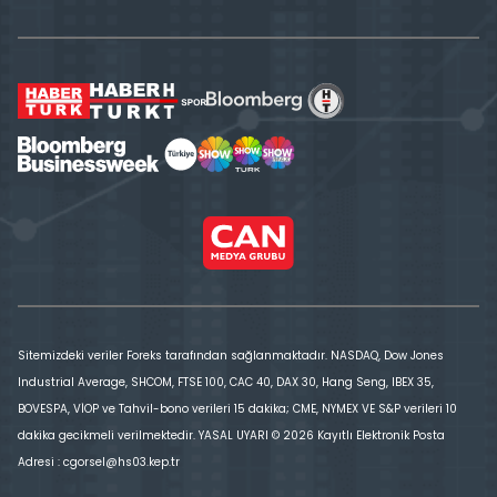
Sitemizdeki veriler Foreks tarafından sağlanmaktadır. NASDAQ, Dow Jones
Industrial Average, SHCOM, FTSE 100, CAC 40, DAX 30, Hang Seng, IBEX 35,
BOVESPA, VİOP ve Tahvil-bono verileri 15 dakika; CME, NYMEX VE S&P verileri 10
dakika gecikmeli verilmektedir. YASAL UYARI © 2026 Kayıtlı Elektronik Posta
Adresi : cgorsel@hs03.kep.tr