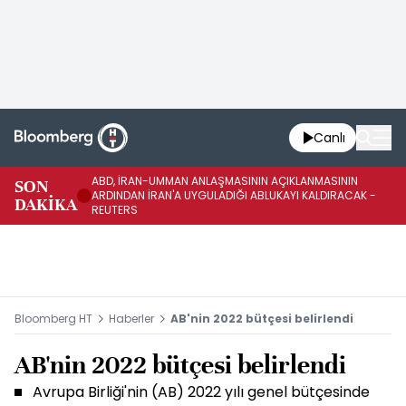
Canlı
ABD, İRAN-UMMAN ANLAŞMASININ AÇIKLANMASININ
AB
SON
ARDINDAN İRAN'A UYGULADIĞI ABLUKAYI KALDIRACAK -
GE
DAKİKA
REUTERS
UY
Bloomberg HT
Haberler
AB'nin 2022 bütçesi belirlendi
AB'nin 2022 bütçesi belirlendi
Avrupa Birliği'nin (AB) 2022 yılı genel bütçesinde