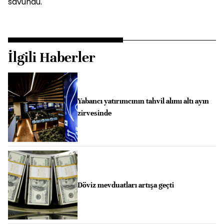
savundu.
İlgili Haberler
Yabancı yatırımcının tahvil alımı altı ayın
zirvesinde
Döviz mevduatları artışa geçti