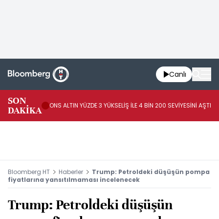
Canlı
AB
SON
ONS ALTIN YÜZDE 3 YÜKSELİŞ İLE 4 BİN 200 SEVİYESİNİ AŞTI
44
DAKİKA
AR
Bloomberg HT
Haberler
Trump: Petroldeki düşüşün pompa
fiyatlarına yansıtılmaması incelenecek
Trump: Petroldeki düşüşün