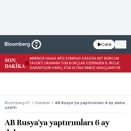
Canlı
MERİNOS HALKA ARZI SONRASI SASA'DA NET BORCUN
ME
SON
FAVÖK'E ORANININ TÜM BORÇLAR ÜZERİNDEN 6, PROJE
BÖ
DAKİKA
GARANTİLERİ HARİÇ 4'ÜN ALTINA İNMESİ AMAÇLANIYOR
KU
Bloomberg HT
Haberler
AB Rusya'ya yaptırımları 6 ay daha
uzattı
AB Rusya'ya yaptırımları 6 ay