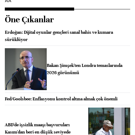
AA
Öne Çıkanlar
Erdoğan: Dijital oyunlar gençleri sanal bahis ve kumara
sürüklüyor
Bakan Şimşek'ten Londra temaslarında
2026 görünümü
Fed/Goolsbee: Enflasyonu kontrol altına almak çok önemli
ABD'de işsizlik maaşı başvuruları
Kasım'dan beri en düşük seviyede