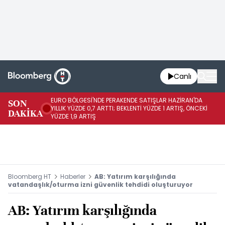
Canlı
EURO BÖLGESİ'NDE PERAKENDE SATIŞLAR HAZİRAN'DA
EU
SON
YILLIK YÜZDE 0,7 ARTTI; BEKLENTİ YÜZDE 1 ARTIŞ, ÖNCEKİ
AY
DAKİKA
YÜZDE 1,9 ARTIŞ
ÖN
Bloomberg HT
Haberler
AB: Yatırım karşılığında
vatandaşlık/oturma izni güvenlik tehdidi oluşturuyor
AB: Yatırım karşılığında