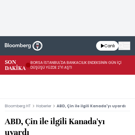
Canlı
SON
BORSA İSTANBUL'DA BANKACILIK ENDEKSİNİN GÜN İÇİ
EU
DAKİKA
DÜŞÜŞÜ YÜZDE 2'Yİ AŞTI
AR
Bloomberg HT
Haberler
ABD, Çin ile ilgili Kanada'yı uyardı
ABD, Çin ile ilgili Kanada'yı
uyardı