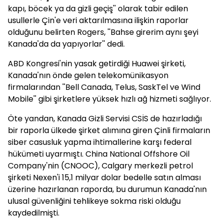
kapı, böcek ya da gizli geçiş'' olarak tabir edilen
usullerle Çin'e veri aktarılmasına ilişkin raporlar
olduğunu belirten Rogers, ''Bahse girerim aynı şeyi
Kanada'da da yapıyorlar'' dedi.
ABD Kongresi'nin yasak getirdiği Huawei şirketi,
Kanada'nın önde gelen telekomünikasyon
firmalarından ''Bell Canada, Telus, SaskTel ve Wind
Mobile'' gibi şirketlere yüksek hızlı ağ hizmeti sağlıyor.
Öte yandan, Kanada Gizli Servisi CSİS de hazırladığı
bir raporla ülkede şirket alımına giren Çinli firmaların
siber casusluk yapma ihtimallerine karşı federal
hükümeti uyarmıştı. China National Offshore Oil
Company'nin (CNOOC), Calgary merkezli petrol
şirketi Nexen'i 15,1 milyar dolar bedelle satın alması
üzerine hazırlanan raporda, bu durumun Kanada'nın
ulusal güvenliğini tehlikeye sokma riski olduğu
kaydedilmişti.