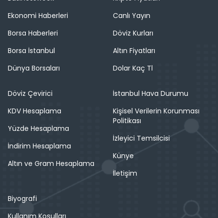
Ekonomi Haberleri
Canlı Yayın
Borsa Haberleri
Döviz Kurları
Borsa İstanbul
Altın Fiyatları
Dünya Borsaları
Dolar Kaç Tl
Döviz Çevirici
İstanbul Hava Durumu
KDV Hesaplama
Kişisel Verilerin Korunması
Politikası
Yüzde Hesaplama
İzleyici Temsilcisi
İndirim Hesaplama
Künye
Altın ve Gram Hesaplama
İletişim
Biyografi
Kullanım Koşulları