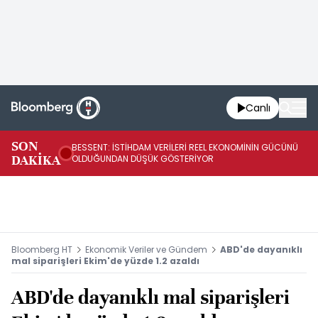
Canlı
AB
SON
BESSENT: İSTİHDAM VERİLERİ REEL EKONOMİNİN GÜCÜNÜ
Fİ
DAKİKA
OLDUĞUNDAN DÜŞÜK GÖSTERİYOR
UY
Bloomberg HT
Ekonomik Veriler ve Gündem
ABD'de dayanıklı
mal siparişleri Ekim'de yüzde 1.2 azaldı
ABD'de dayanıklı mal siparişleri