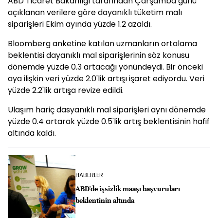
ABD Ticaret Bakanlığı tarafından Çarşamba günü
açıklanan verilere göre dayanıklı tüketim malı
siparişleri Ekim ayında yüzde 1.2 azaldı.
Bloomberg anketine katılan uzmanların ortalama
beklentisi dayanıklı mal siparişlerinin söz konusu
dönemde yüzde 0.3 artacağı yönündeydi. Bir önceki
aya ilişkin veri yüzde 2.0'lik artışı işaret ediyordu. Veri
yüzde 2.2'lik artışa revize edildi.
Ulaşım hariç dasyanıklı mal siparişleri aynı dönemde
yüzde 0.4 artarak yüzde 0.5'lik artış beklentisinin hafif
altında kaldı.
HABERLER
ABD'de işsizlik maaşı başvuruları
beklentinin altında