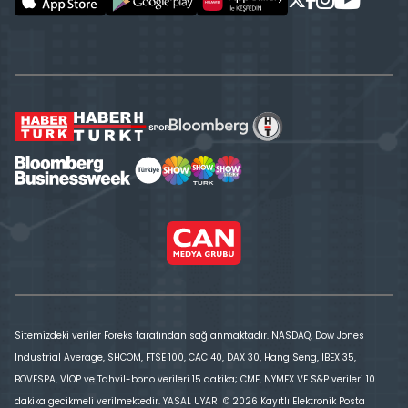
Sitemizdeki veriler Foreks tarafından sağlanmaktadır. NASDAQ, Dow Jones
Industrial Average, SHCOM, FTSE 100, CAC 40, DAX 30, Hang Seng, IBEX 35,
BOVESPA, VİOP ve Tahvil-bono verileri 15 dakika; CME, NYMEX VE S&P verileri 10
dakika gecikmeli verilmektedir. YASAL UYARI © 2026 Kayıtlı Elektronik Posta