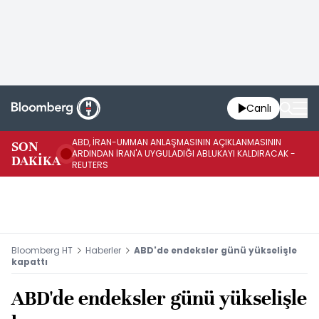
Canlı
ABD, İRAN-UMMAN ANLAŞMASININ AÇIKLANMASININ
AB
SON
ARDINDAN İRAN'A UYGULADIĞI ABLUKAYI KALDIRACAK -
GE
DAKİKA
REUTERS
UY
Bloomberg HT
Haberler
ABD'de endeksler günü yükselişle
kapattı
ABD'de endeksler günü yükselişle