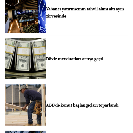
Yabancı yatırımcının tahvil alımı altı ayın
zirvesinde
Döviz mevduatları artışa geçti
ABD'de konut başlangıçları toparlandı