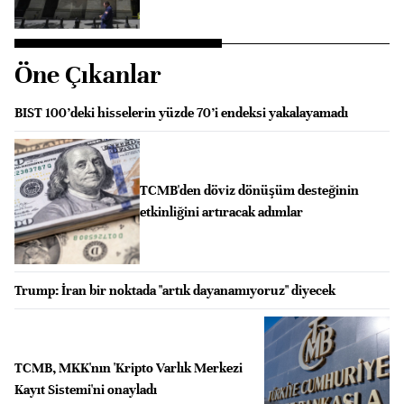
Öne Çıkanlar
BIST 100’deki hisselerin yüzde 70’i endeksi yakalayamadı
TCMB'den döviz dönüşüm desteğinin
etkinliğini artıracak adımlar
Trump: İran bir noktada "artık dayanamıyoruz" diyecek
TCMB, MKK'nın 'Kripto Varlık Merkezi
Kayıt Sistemi'ni onayladı