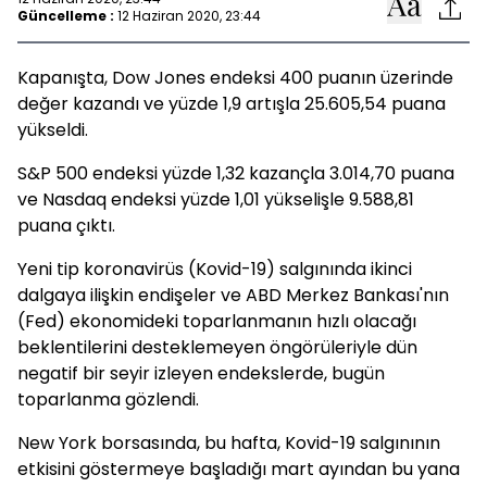
Güncelleme :
12 Haziran 2020, 23:44
Kapanışta, Dow Jones endeksi 400 puanın üzerinde
değer kazandı ve yüzde 1,9 artışla 25.605,54 puana
yükseldi.
S&P 500 endeksi yüzde 1,32 kazançla 3.014,70 puana
ve Nasdaq endeksi yüzde 1,01 yükselişle 9.588,81
puana çıktı.
Yeni tip koronavirüs (Kovid-19) salgınında ikinci
dalgaya ilişkin endişeler ve ABD Merkez Bankası'nın
(Fed) ekonomideki toparlanmanın hızlı olacağı
beklentilerini desteklemeyen öngörüleriyle dün
negatif bir seyir izleyen endekslerde, bugün
toparlanma gözlendi.
New York borsasında, bu hafta, Kovid-19 salgınının
etkisini göstermeye başladığı mart ayından bu yana