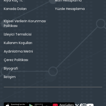
Riyal Kaç TL
Altın Hesaplama
Kanada Doları
Yüzde Hesaplama
Kişisel Verilerin Korunması
Politikası
İzleyici Temsilcisi
Kullanım Koşulları
Aydınlatma Metni
Çerez Politikası
Biyografi
İletişim