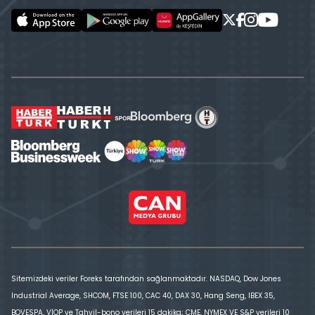
Sitemizdeki veriler Foreks tarafından sağlanmaktadır. NASDAQ, Dow Jones
Industrial Average, SHCOM, FTSE 100, CAC 40, DAX 30, Hang Seng, IBEX 35,
BOVESPA, VİOP ve Tahvil-bono verileri 15 dakika; CME, NYMEX VE S&P verileri 10