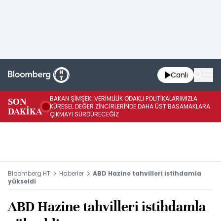
Canlı
BAKAN ŞİMŞEK: VERİMLİLİK ODAKLI POLİTİKALARIMIZLA
BA
SON
KÜRESEL DEĞER ZİNCİRLERİNDE DAHA ÜST BASAMAKLARA
VE
DAKİKA
ÇIKMAYI SÜRDÜRECEĞİZ
DÖ
Bloomberg HT
Haberler
ABD Hazine tahvilleri istihdamla
yükseldi
ABD Hazine tahvilleri istihdamla