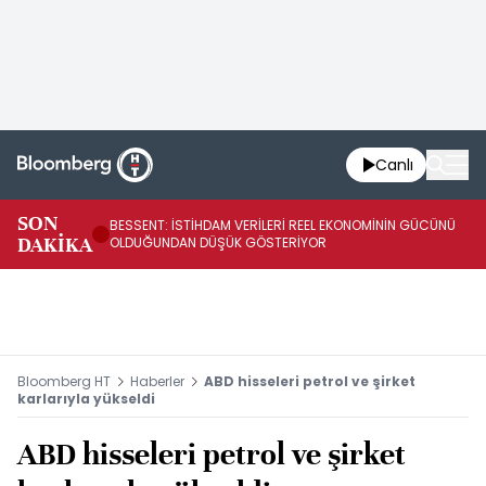
Canlı
AB
SON
BESSENT: İSTİHDAM VERİLERİ REEL EKONOMİNİN GÜCÜNÜ
Fİ
DAKİKA
OLDUĞUNDAN DÜŞÜK GÖSTERİYOR
UY
Bloomberg HT
Haberler
ABD hisseleri petrol ve şirket
karlarıyla yükseldi
ABD hisseleri petrol ve şirket