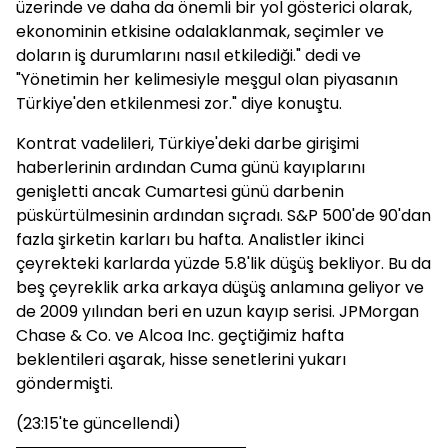
üzerinde ve daha da önemli bir yol gösterici olarak,
ekonominin etkisine odalaklanmak, seçimler ve
doların iş durumlarını nasıl etkilediği." dedi ve
"Yönetimin her kelimesiyle meşgul olan piyasanın
Türkiye'den etkilenmesi zor." diye konuştu.
Kontrat vadelileri, Türkiye'deki darbe girişimi
haberlerinin ardından Cuma günü kayıplarını
genişletti ancak Cumartesi günü darbenin
püskürtülmesinin ardından sıçradı. S&P 500'de 90'dan
fazla şirketin karları bu hafta. Analistler ikinci
çeyrekteki karlarda yüzde 5.8'lik düşüş bekliyor. Bu da
beş çeyreklik arka arkaya düşüş anlamına geliyor ve
de 2009 yılından beri en uzun kayıp serisi. JPMorgan
Chase & Co. ve Alcoa Inc. geçtiğimiz hafta
beklentileri aşarak, hisse senetlerini yukarı
göndermişti.
(23:15'te güncellendi)