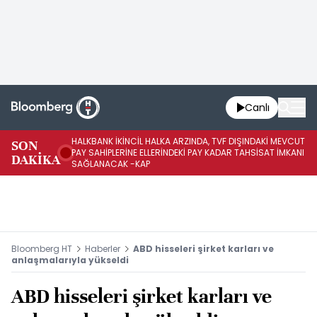
Canlı
HALKBANK İKİNCİL HALKA ARZINDA, TVF DIŞINDAKİ MEVCUT
HA
SON
PAY SAHİPLERİNE ELLERİNDEKİ PAY KADAR TAHSİSAT İMKANI
KO
DAKİKA
SAĞLANACAK -KAP
-K
Bloomberg HT
Haberler
ABD hisseleri şirket karları ve
anlaşmalarıyla yükseldi
ABD hisseleri şirket karları ve