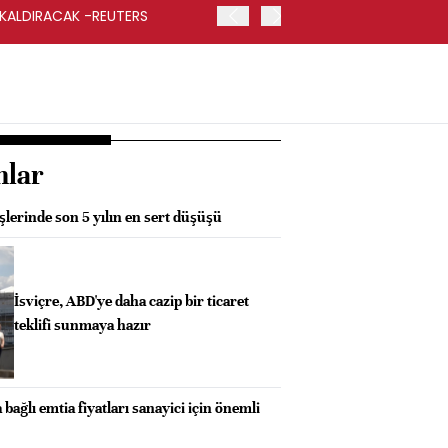
 KALDIRACAK -REUTERS
ABD DIŞİŞLERİ BAKANLIĞI
UYGULANACAK
nlar
şlerinde son 5 yılın en sert düşüşü
İsviçre, ABD'ye daha cazip bir ticaret
teklifi sunmaya hazır
bağlı emtia fiyatları sanayici için önemli