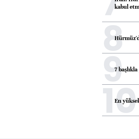
7
kabul etm
8
Hürmüz'de
9
7 başlıkla
10
En yüksek