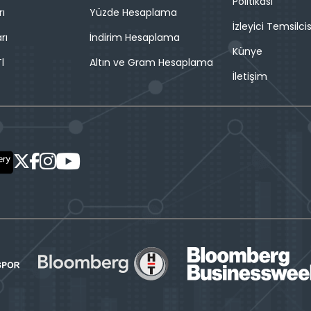
Politikası
rı
Yüzde Hesaplama
İzleyici Temsilcis
rı
İndirim Hesaplama
Künye
l
Altın ve Gram Hesaplama
İletişim