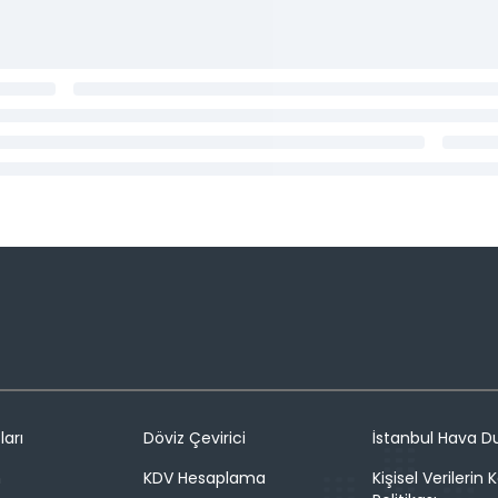
ları
Döviz Çevirici
İstanbul Hava 
n
KDV Hesaplama
Kişisel Verilerin