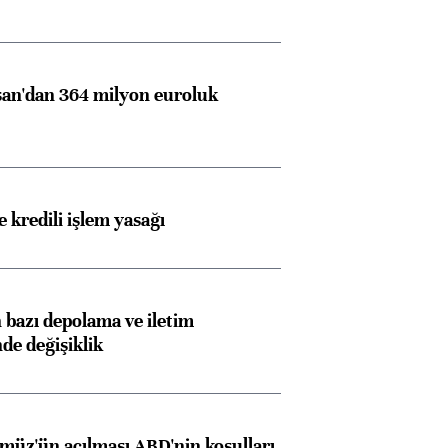
an'dan 364 milyon euroluk
 kredili işlem yasağı
bazı depolama ve iletim
nde değişiklik
müz'ün açılması ABD'nin koşulları