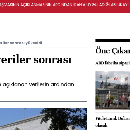
ŞMASININ AÇIKLANMASININ ARDINDAN İRAN'A UYGULADIĞI ABLUKAYI
eriler sonrası yükseldi
Öne Çıka
veriler sonrası
ABD fabrika sipari
n açıklanan verilerin ardından
Fitch/Lund: Dolara 
olacak