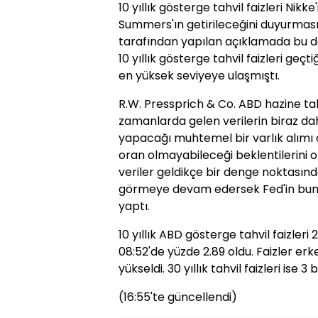
10 yıllık gösterge tahvil faizleri Nikk
Summers'ın getirileceğini duyurmas
tarafından yapılan açıklamada bu ded
10 yıllık gösterge tahvil faizleri ge
en yüksek seviyeye ulaşmıştı.
R.W. Pressprich & Co. ABD hazine tahvi
zamanlarda gelen verilerin biraz dah
yapacağı muhtemel bir varlık alımı 
oran olmayabileceği beklentilerini o
veriler geldikçe bir denge noktasınd
görmeye devam edersek Fed'in buna 
yaptı.
10 yıllık ABD gösterge tahvil faizler
08:52'de yüzde 2.89 oldu. Faizler e
yükseldi. 30 yıllık tahvil faizleri ise
(16:55'te güncellendi)