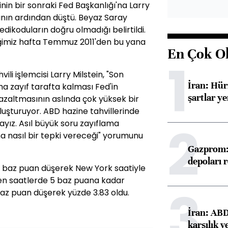
e'inin bir sonraki Fed Başkanlığı'na Larry
ının ardından düştü. Beyaz Saray
ikoduların doğru olmadığı belirtildi.
çtiğimiz hafta Temmuz 2011'den bu yana
En Çok O
1
li işlemcisi Larry Milstein, "Son
İran: Hü
a zayıf tarafta kalması Fed'in
şartlar ye
azaltmasının aslında çok yüksek bir
luşturuyor. ABD hazine tahvillerinde
2
ayız. Asıl büyük soru zayıflama
nasıl bir tepki vereceği" yorumunu
Gazprom: 
depoları 
i 2 baz puan düşerek New York saatiyle
rken saatlerde 5 baz puana kadar
3
 3 baz puan düşerek yüzde 3.83 oldu.
İran: ABD 
karşılık v