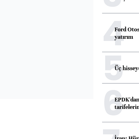
4
Ford Otos
yatırım
5
Üç hisseye
6
EPDK'dan 
tarifeleri
İran: Hür