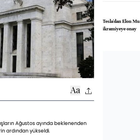
Tesla'dan Elon Mus
ikramiyeye onay
tışların Ağustos ayında beklenenden
rin ardından yükseldi.