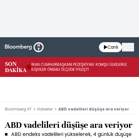
Canlı
SON
İRAN CUMHURBAŞKANI PEZEŞKİYAN: KOMŞU ÜLKELERLE
BE
DAKİKA
İLİŞKİLER ÖNEMLİ ÖLÇÜDE İYİLEŞTİ
OL
Bloomberg HT
Haberler
ABD vadelileri düşüşe ara veriyor
ABD vadelileri düşüşe ara veriyor
ABD endeks vadelileri yükselerek, 4 günlük düşüşe