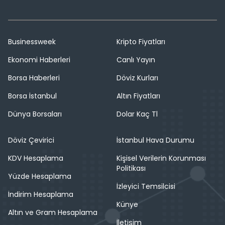
Businessweek
Kripto Fiyatları
Ekonomi Haberleri
Canlı Yayın
Borsa Haberleri
Döviz Kurları
Borsa İstanbul
Altın Fiyatları
Dünya Borsaları
Dolar Kaç Tl
Döviz Çevirici
İstanbul Hava Durumu
KDV Hesaplama
Kişisel Verilerin Korunması
Politikası
Yüzde Hesaplama
İzleyici Temsilcisi
İndirim Hesaplama
Künye
Altın ve Gram Hesaplama
İletişim