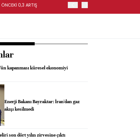
 ÖNCEKİ 0,3 ARTIŞ
ABD'DE İŞSİZLİK TEMMUZ'
nlar
ün kapanması küresel ekonomiyi
Enerji Bakanı Bayraktar: İran'dan gaz
akışı kesilmedi
liri son dört yılın zirvesine çıktı