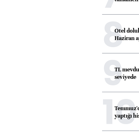
8
Otel dolu
Haziran a
9
TL mevdua
seviyede
10
Temmuz'da
yaptığı hi