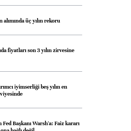
Almanya, Commerzbank
Ba
ın alımında üç yılın rekoru
konusunda Unicredit ile
me
görüşmelere hazırlanıyor
da fiyatları son 3 yılın zirvesine
ngıçları
rımcı iyimserliği beş yılın en
viyesinde
 Fed Başkanı Warsh'a: Faiz kararı
na bağlı değil