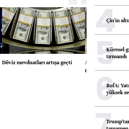
4
Çin'in alt
5
Küresel gı
tırmandı
Döviz mevduatları artışa geçti
ABD'de konut başla
toparlandı
6
BofA: Yatı
yüksek se
7
Trump'tan
tamamen o