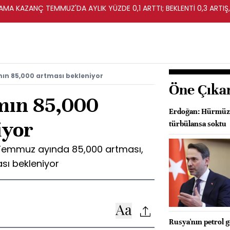
MA KAZANÇ TEMMUZ'DA AYLIK YÜZDE 0,1 ARTTI; BEKLENTİ 0,3 ARTIŞ,
ın 85,000 artması bekleniyor
Öne Çıka
mın 85,000
Erdoğan: Hürmüz'
iyor
türbülansa soktu
 Temmuz ayında 85,000 artması,
ası bekleniyor
Rusya'nın petrol ge