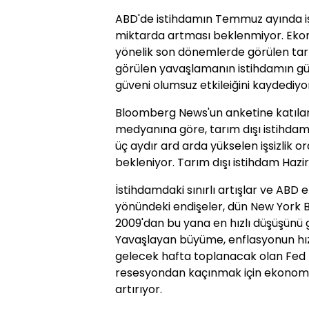
ABD'de istihdamın Temmuz ayında iş
miktarda artması beklenmiyor. Eko
yönelik son dönemlerde görülen tar
görülen yavaşlamanın istihdamın güç
güveni olumsuz etkileiğini kaydediyor
Bloomberg News'un anketine katılan
medyanına göre, tarım dışı istihd
üç aydır ard arda yükselen işsizlik o
bekleniyor. Tarım dışı istihdam Hazi
İstihdamdaki sınırlı artışlar ve AB
yönündeki endişeler, dün New York B
2009'dan bu yana en hızlı düşüşünü 
Yavaşlayan büyüme, enflasyonun hı
gelecek hafta toplanacak olan Fed po
resesyondan kaçınmak için ekonomi
artırıyor.