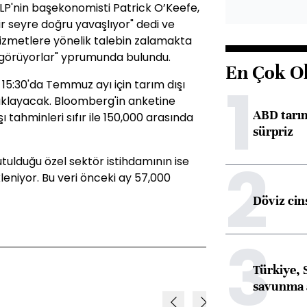
LP'nin başekonomisti Patrick O’Keefe,
r seyre doğru yavaşlıyor" dedi ve
 hizmetlere yönelik talebin zalamakta
görüyorlar" yprumunda bulundu.
En Çok O
1
15:30'da Temmuz ayı için tarım dışı
 açıklayacak. Bloomberg'in anketine
ABD tarım
ı tahminleri sıfır ile 150,000 arasında
sürpriz
2
tulduğu özel sektör istihdamının ise
eniyor. Bu veri önceki ay 57,000
Döviz cins
3
Türkiye, 
savunma 