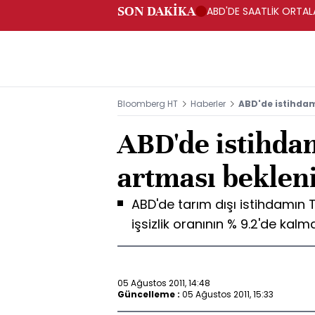
SON DAKİKA
ABD'DE SAATLİK ORTALA
Bloomberg HT
Haberler
ABD'de istihdam
ABD'de istihda
artması beklen
ABD'de tarım dışı istihdamın
işsizlik oranının % 9.2'de kalm
05 Ağustos 2011, 14:48
Güncelleme :
05 Ağustos 2011, 15:33