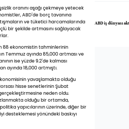
sizlik oranını aşağı çekmeye yetecek
nomistler, ABD'de borç tavanına
tışmaların ve tüketici harcamalarında
ABD iş dünyası akt
lü bir şekilde artmasını sağlayacak
lar.
 88 ekonomistin tahminlerinin
amın Temmuz ayında 85,000 artması ve
ranının ise yüzde 9.2'de kalması
ran ayında 18,000 artmıştı.
D ekonomisinin yavaşlamakta olduğu
orsası hisse senetlerinin Şubat
gerçekleştirmesine neden oldu.
zlanmakta olduğu bir ortamda,
litika yapıcılarının üzerinde, diğer bir
yi desteklemesi yönündeki baskıyı