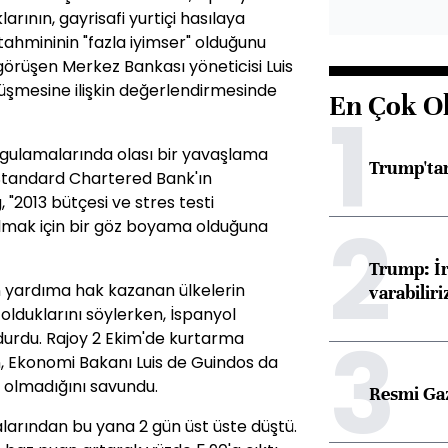
larının, gayrisafi yurtiçi hasılaya
 tahmininin "fazla iyimser" olduğunu
 görüşen Merkez Bankası yöneticisi Luis
üşmesine ilişkin değerlendirmesinde
En Çok O
1
ygulamalarında olası bir yavaşlama
Trump'tan
Standard Chartered Bank'ın
2013 bütçesi ve stres testi
2
almak için bir göz boyama olduğuna
Trump: İr
 yardıma hak kazanan ülkelerin
varabiliri
olduklarını söylerken, İspanyol
3
k durdu. Rajoy 2 Ekim'de kurtarma
n, Ekonomi Bakanı Luis de Guindos da
 olmadığını savundu.
Resmi Ga
malarından bu yana 2 gün üst üste düştü.