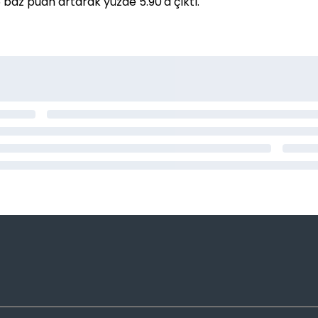
 15 baz puan artarak yüzde 5.90'a çıktı.