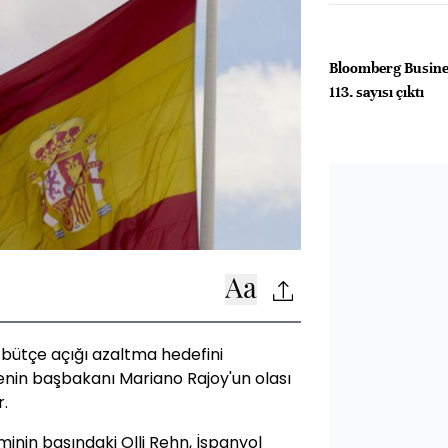
Bloomberg Busine
113. sayısı çıktı
3 bütçe açığı azaltma hedefini
kenin başbakanı Mariano Rajoy'un olası
r.
iminin başındaki Olli Rehn, İspanyol