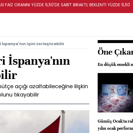
I FAİZ ORANINI YÜZDE 6,50'DE SABİT BIRAKTI; BEKLENTİ YÜZDE 6,50
 İspanya'nın işini zorlaştırabilir
Öne Çıka
i İspanya'nın
En düşük emekli ma
ilir
bütçe açığı azaltabileceğine ilişkin
lunu tıkayabilir
Gümüş Ocak'ta ral
yılın ocak perfor