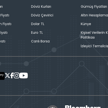
rı
Döviz Kurları
Gümüş Fiyatları
Fiyatı
Döviz Çevirici
Altın Hesaplama
n Fiyatı
Dolar TL
Künye
iyatı
Euro TL
Kişisel Verilerin
Politikası
yatı
Canlı Borsa
İzleyici Temsilcis