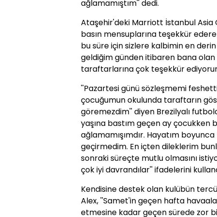
ağlamamıştım'' dedi.
Ataşehir'deki Marriott İstanbul Asia
basın mensuplarına teşekkür ederek 
bu süre için sizlere kalbimin en deri
geldiğim günden itibaren bana olan
taraftarlarına çok teşekkür ediyorum
''Pazartesi günü sözleşmemi feshett
çocuğumun okulunda taraftarın göst
göremezdim'' diyen Brezilyalı futbol
yaşına bastım geçen ay çocukken b
ağlamamışımdır. Hayatım boyunca b
geçirmedim. En içten dileklerim bun
sonraki süreçte mutlu olmasını isti
çok iyi davrandılar'' ifadelerini kullan
Kendisine destek olan kulübün ter
Alex, ''Samet'in geçen hafta havaala
etmesine kadar geçen sürede zor bir