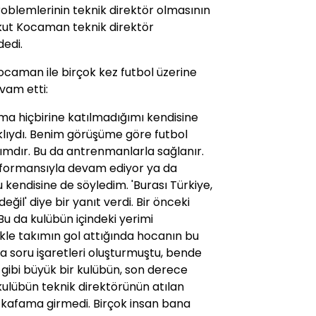
oblemlerinin teknik direktör olmasının
ykut Kocaman teknik direktör
dedi.
caman ile birçok kez futbol üzerine
vam etti:
ama hiçbirine katılmadığımı kendisine
klıydı. Benim görüşüme göre futbol
kımdır. Bu da antrenmanlarla sağlanır.
rformansıyla devam ediyor ya da
u kendisine de söyledim. 'Burası Türkiye,
il' diye bir yanıt verdi. Bir önceki
u da kulübün içindeki yerimi
le takımın gol attığında hocanın bu
soru işaretleri oluşturmuştu, bende
gibi büyük bir kulübün, son derece
 kulübün teknik direktörünün atılan
ı kafama girmedi. Birçok insan bana