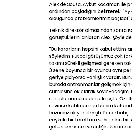
Alex de Souza, Aykut Kocaman ile pr
ardından başladığını belirterek, ''A
olduğunda problemlerimiz başladı'' 
Teknik direktör olmasından sonra Ko
görüştüklerini anlatan Alex, şöyle de
''Bu kararların hepsini kabul ettim, 
söyledim. Futbol görüşümüz çok far
takımı sürekli gelişmesi gereken ta
3 sene boyunca bir oyuncu aynı pe
geriye gidiyorsa yanlışlık vardır. Bun
burada antrenmanlar gelişmek için değ
cümlesine ek olarak söyleyeceğim. B
sorgulamama neden olmuştu. Özellik
sevince katılmaması benim kafamda 
huzursuzluk yaratmıştı. Fenerbahçe 
coşkulu bir taraftara sahip olan bir
gollerden sonra sakinliğini korumas