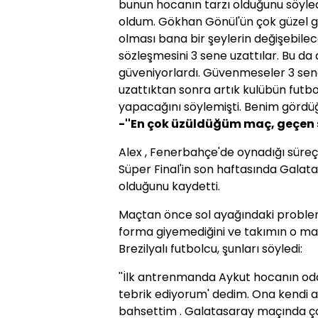
bunun hocanın tarzı olduğunu söyle
oldum. Gökhan Gönül'ün çok güzel g
olması bana bir şeylerin değişebilec
sözleşmesini 3 sene uzattılar. Bu da
güveniyorlardı. Güvenmeseler 3 sen
uzattıktan sonra artık kulübün futbol
yapacağını söylemişti. Benim gördüğü
-''En çok üzüldüğüm maç, geçen 
Alex , Fenerbahçe'de oynadığı süre
Süper Final'in son haftasında Galata
olduğunu kaydetti.
Maçtan önce sol ayağındaki probl
forma giyemediğini ve takımın o maç
Brezilyalı futbolcu, şunları söyledi:
''İlk antrenmanda Aykut hocanın odas
tebrik ediyorum' dedim. Ona kendi a
bahsettim . Galatasaray maçında