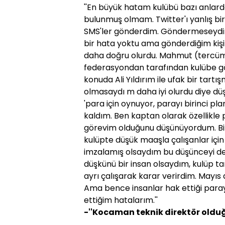
''En büyük hatam kulübü bazı anlar
bulunmuş olmam. Twitter'ı yanlış bir
SMS'ler gönderdim. Göndermeseydim b
bir hata yoktu ama gönderdiğim kiş
daha doğru olurdu. Mahmut (tercüm
federasyondan tarafından kulübe gön
konuda Ali Yıldırım ile ufak bir tart
olmasaydı m daha iyi olurdu diye dü
'para için oynuyor, parayı birinci p
kaldım. Ben kaptan olarak özellikle 
görevim olduğunu düşünüyordum. Bizl
kulüpte düşük maaşla çalışanlar içi
imzalamış olsaydım bu düşünceyi de 
düşkünü bir insan olsaydım, kulüp tar
ayrı çalışarak karar verirdim. Mayıs 
Ama bence insanlar hak ettiği parayı
ettiğim hatalarım.''
-''Kocaman teknik direktör oldu