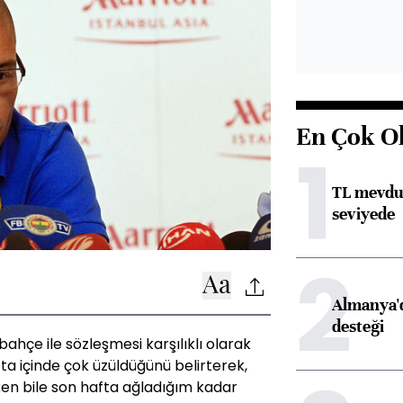
En Çok O
1
TL mevdua
seviyede
2
Almanya'd
desteği
ahçe ile sözleşmesi karşılıklı olarak
fta içinde çok üzüldüğünü belirterek,
en bile son hafta ağladığım kadar