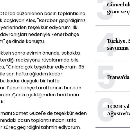
3
Güncel al
gram ve ç
 Otel'de düzenlenen basın toplantısına
başlayan Alex, ''Beraber geçirdiğimiz
4
n yerlerinden teşekkür ediyorum. İlk
 davranışları nedeniyle Fenerbahçe
Türkiye, 
'' şeklinde konuştu.
savunma 
ikten sonra evimin önünde, sokakta,
5
erdiği reaksiyonu rüyalarımda bile
cu, ''Onlara çok teşekkür ediyorum. 35
ile son hafta ağladım kadar
Fransa'da 
u kadar duygulu bir hafta
lar. Fenerbahçe taraftarının bundan
6
yorum. Çünkü geldiğimden beri bana
dı.
TCMB yılı
Ağustos't
cümanı Samet Güzel'e de teşekkür eden
nındaki basın toplantısından istifa
 süreç geçirdiğini tahmin ediyorum.