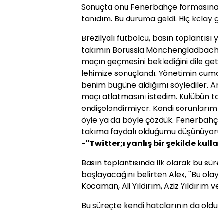
Sonuçta onu Fenerbahçe formasına 
tanıdım. Bu duruma geldi. Hiç kolay 
Brezilyalı futbolcu, basın toplantı
takımın Borussia Mönchengladbach v
maçın geçmesini beklediğini dile geti
lehimize sonuçlandı. Yönetimin cuma
benim bugüne aldığımı söylediler. A
maçı atlatmasını istedim. Kulübün t
endişelendirmiyor. Kendi sorunları
öyle ya da böyle çözdük. Fenerbahçe
takıma faydalı olduğumu düşünüyoru
-''Twitter;ı yanlış bir şekilde kull
Basın toplantısında ilk olarak bu sü
başlayacağını belirten Alex, ''Bu ol
Kocaman, Ali Yıldırım, Aziz Yıldırım ve
Bu süreçte kendi hatalarının da old