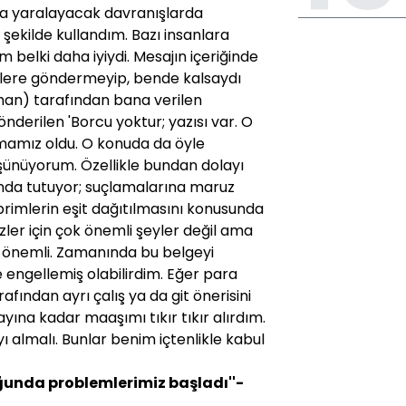
da yaralayacak davranışlarda
 şekilde kullandım. Bazı insanlara
elki daha iyiydi. Mesajın içeriğinde
ilere göndermeyip, bende kalsaydı
an) tarafından bana verilen
derilen 'Borcu yoktur; yazısı var. O
ışmamız oldu. O konuda da öyle
şünüyorum. Özellikle bundan dolayı
landa tutuyor; suçlamalarına maruz
primlerin eşit dağıtılmasını konusunda
er için çok önemli şeyler değil ama
n önemli. Zamanında bu belgeyi
engellemiş olabilirdim. Eğer para
afından ayrı çalış ya da git önerisini
ayına kadar maaşımı tıkır tıkır alırdım.
 almalı. Bunlar benim içtenlikle kabul
ğunda problemlerimiz başladı''-