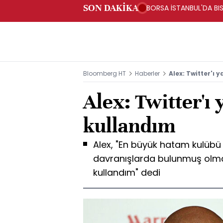
SON DAKİKA
BORSA İSTANBUL'DA BIS
Bloomberg HT
Haberler
Alex: Twitter'ı 
Alex: Twitter'ı 
kullandım
Alex, "En büyük hatam kulübü
davranışlarda bulunmuş olmam.
kullandım" dedi