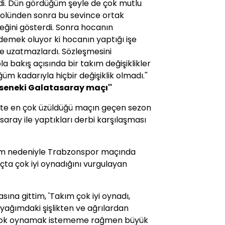
di. Dün gördüğüm şeyle de çok mutlu
olünden sonra bu sevince ortak
eğini gösterdi. Sonra hocanın
 demek oluyor ki hocanın yaptığı işe
e uzatmazlardı. Sözleşmesini
a bakış açısında bir takım değişiklikler
m kadarıyla hiçbir değişiklik olmadı.''
seneki Galatasaray maçı''
çte en çok üzüldüğü maçın geçen sezon
saray ile yaptıkları derbi karşılaşması
em nedeniyle Trabzonspor maçında
ta çok iyi oynadığını vurgulayan
ına gittim, 'Takım çok iyi oynadı,
yağımdaki şişlikten ve ağrılardan
 çok oynamak istememe rağmen büyük