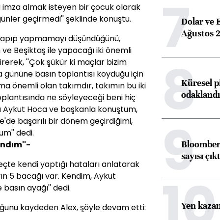
7
imza almak isteyen bir çocuk olarak
günler geçirmedi'' şeklinde konuştu.
Dolar ve 
Ağustos 2
sı yapıp yapmamayı düşündüğünü,
e Beşiktaş ile yapacağı iki önemli
8
rerek, ''Çok şükür ki maçlar bizim
 gününe basın toplantısı koyduğu için
Küresel p
ma önemli olan takımdır, takımın bu iki
odaklandı
oplantısında ne söyleyeceği beni hiç
mı Aykut Hoca ve başkanla konuştum,
9
'de başarılı bir dönem geçirdiğimi,
m'' dedi.
Bloomberg
andım''-
sayısı çıkt
reçte kendi yaptığı hataları anlatarak
10
ayın 5 bacağı var. Kendim, Aykut
 basın ayağı'' dedi.
Yen kazanç
uğunu kaydeden Alex, şöyle devam etti: