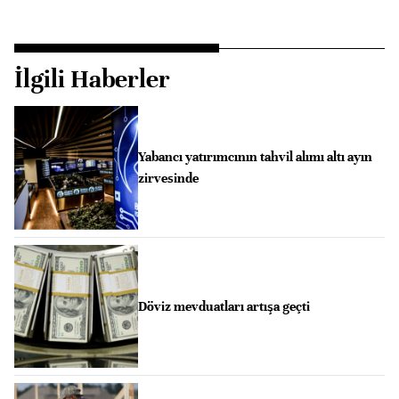
İlgili Haberler
Yabancı yatırımcının tahvil alımı altı ayın
zirvesinde
Döviz mevduatları artışa geçti