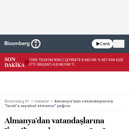
Canlı
SON
TÜRK TELEKOM İKİNCİ ÇEYREKTE 6 MİLYAR TL NET KAR ELDE
AB
DAKİKA
ETTİ; BEKLENTİ 4,9 MİLYAR TL
İR
Bloomberg HT
Haberler
Almanya'dan vatandaşlarına
"İsrail'e seyahat etmeme" çağrısı
Almanya'dan vatandaşlarına