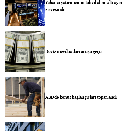
Yabancı yatırımcının tahvil alımı altı ayın
zirvesinde
Döviz mevduatları artışa geçti
ABD'de konut başlangıçları toparlandı