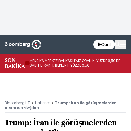
Canlı
SON
MEKSİKA MERKEZ BANKASI FAİZ ORANINI YÜZDE 6,50'DE
OY
DAKİKA
SABİT BIRAKTI; BEKLENTİ YÜZDE 6,50
AÇ
Bloomberg HT
Haberler
Trump: İran ile görüşmelerden
memnun değilim
Trump: İran ile görüşmelerden