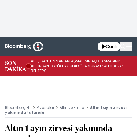
Canlı
ABD, İRAN-UMMAN ANLAŞMASININ AÇIKLANMASININ
AB
SON
ARDINDAN İRAN'A UYGULADIĞI ABLUKAYI KALDIRACAK -
GE
DAKİKA
REUTERS
UY
Bloomberg HT
Piyasalar
Altın ve Emtia
Altın 1 ayın zirvesi
yakınında tutundu
Altın 1 ayın zirvesi yakınında