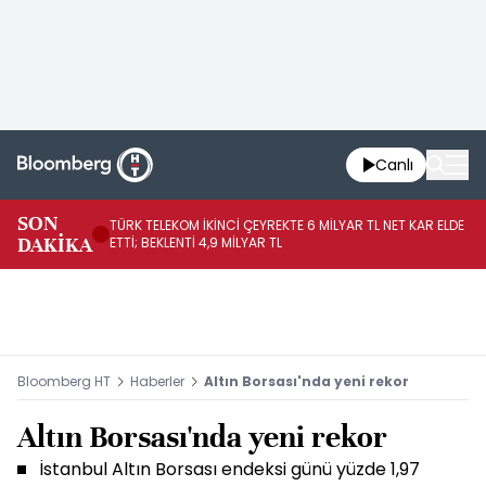
Canlı
SON
TÜRK TELEKOM İKİNCİ ÇEYREKTE 6 MİLYAR TL NET KAR ELDE
AB
DAKİKA
ETTİ; BEKLENTİ 4,9 MİLYAR TL
İR
Bloomberg HT
Haberler
Altın Borsası'nda yeni rekor
Altın Borsası'nda yeni rekor
İstanbul Altın Borsası endeksi günü yüzde 1,97