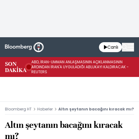
Canlı
ABD, İRAN-UMMAN ANLAŞMASININ AÇIKLANMASININ
AB
SON
ARDINDAN İRAN'A UYGULADIĞI ABLUKAYI KALDIRACAK -
GE
DAKİKA
REUTERS
UY
Bloomberg HT
Haberler
Altın şeytanın bacağını kıracak mı?
Altın şeytanın bacağını kıracak
mı?