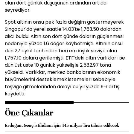
olan dört günlük düşüşünün ardından artıda
seyrediyor.
Spot
altının onsu pek fazla değişim göstermeyerek
Singapur'da yerel saatle 14.03'te
1,763.50 dolardan
alıcı buldu. Altın son dört günde doların güçlenmesi
nedeniyle yüzde 1.6 değer kaybetmişti. Altının onsu
dün 27 eylül tarihinden beri en düşük seviye olan
1,757.10 dolara gerilemişti. ETF'deki altın varlıkları ise
dün üst üste 10 günlük yükselişle 2,582.97 tona
yükseldi. Varlıklar, merkez bankalarının ekonomik
büyümelerini desteklemek istemeleri sebebiyle
teşviğe gitmelerinden dolayı bu yıl yüzde 9.6 artış
kaydetti.
Öne Çıkanlar
Erdoğan: Genç istihdamı için 445 milyar lira tahsis edilecek