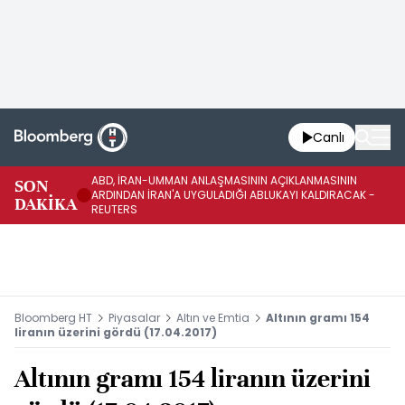
Canlı
ABD, İRAN-UMMAN ANLAŞMASININ AÇIKLANMASININ
AB
SON
ARDINDAN İRAN'A UYGULADIĞI ABLUKAYI KALDIRACAK -
GE
DAKİKA
REUTERS
UY
Bloomberg HT
Piyasalar
Altın ve Emtia
Altının gramı 154
liranın üzerini gördü (17.04.2017)
Altının gramı 154 liranın üzerini