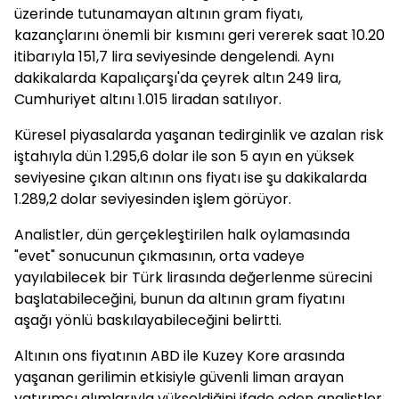
üzerinde tutunamayan altının gram fiyatı,
kazançlarını önemli bir kısmını geri vererek saat 10.20
itibarıyla 151,7 lira seviyesinde dengelendi. Aynı
dakikalarda Kapalıçarşı'da çeyrek altın 249 lira,
Cumhuriyet altını 1.015 liradan satılıyor.
Küresel piyasalarda yaşanan tedirginlik ve azalan risk
iştahıyla dün 1.295,6 dolar ile son 5 ayın en yüksek
seviyesine çıkan altının ons fiyatı ise şu dakikalarda
1.289,2 dolar seviyesinden işlem görüyor.
Analistler, dün gerçekleştirilen halk oylamasında
"evet" sonucunun çıkmasının, orta vadeye
yayılabilecek bir Türk lirasında değerlenme sürecini
başlatabileceğini, bunun da altının gram fiyatını
aşağı yönlü baskılayabileceğini belirtti.
Altının ons fiyatının ABD ile Kuzey Kore arasında
yaşanan gerilimin etkisiyle güvenli liman arayan
yatırımcı alımlarıyla yükseldiğini ifade eden analistler,