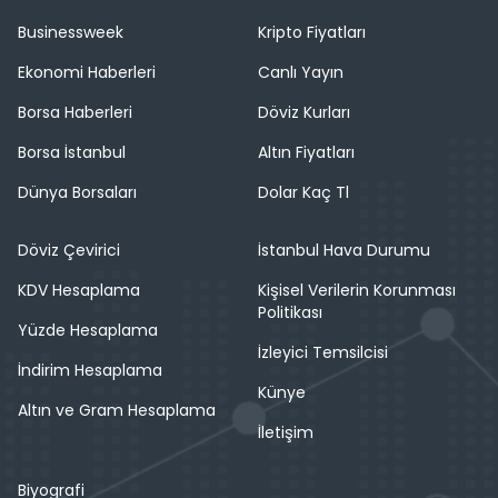
Businessweek
Kripto Fiyatları
Ekonomi Haberleri
Canlı Yayın
Borsa Haberleri
Döviz Kurları
Borsa İstanbul
Altın Fiyatları
Dünya Borsaları
Dolar Kaç Tl
Döviz Çevirici
İstanbul Hava Durumu
KDV Hesaplama
Kişisel Verilerin Korunması
Politikası
Yüzde Hesaplama
İzleyici Temsilcisi
İndirim Hesaplama
Künye
Altın ve Gram Hesaplama
İletişim
Biyografi