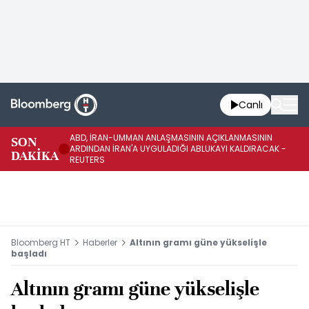
Canlı
ABD, İRAN-UMMAN ANLAŞMASININ AÇIKLANMASININ
AB
SON
ARDINDAN İRAN'A UYGULADIĞI ABLUKAYI KALDIRACAK -
GE
DAKİKA
REUTERS
UY
Bloomberg HT
Haberler
Altının gramı güne yükselişle
başladı
Altının gramı güne yükselişle