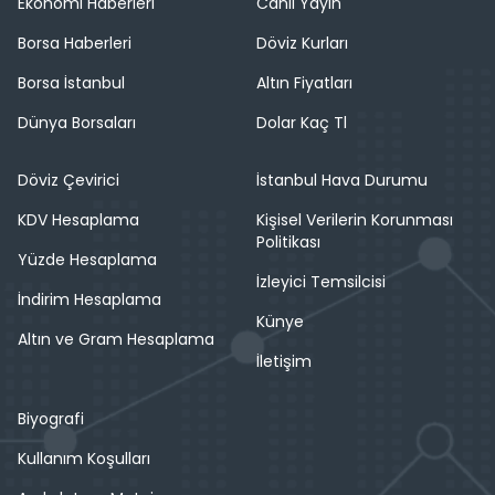
Ekonomi Haberleri
Canlı Yayın
Borsa Haberleri
Döviz Kurları
Borsa İstanbul
Altın Fiyatları
Dünya Borsaları
Dolar Kaç Tl
Döviz Çevirici
İstanbul Hava Durumu
KDV Hesaplama
Kişisel Verilerin Korunması
Politikası
Yüzde Hesaplama
İzleyici Temsilcisi
İndirim Hesaplama
Künye
Altın ve Gram Hesaplama
İletişim
Biyografi
Kullanım Koşulları