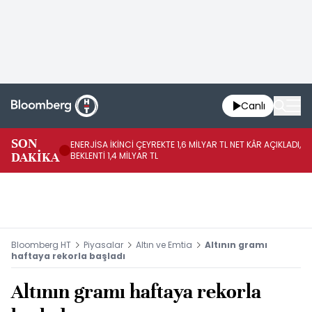
Canlı
SON
ENERJİSA İKİNCİ ÇEYREKTE 1,6 MİLYAR TL NET KÂR AÇIKLADI,
CC
DAKİKA
BEKLENTİ 1,4 MİLYAR TL
BE
Bloomberg HT
Piyasalar
Altın ve Emtia
Altının gramı
haftaya rekorla başladı
Altının gramı haftaya rekorla