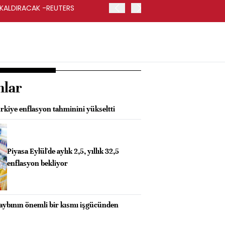
 KALDIRACAK -REUTERS
ABD DIŞİŞLERİ BAKANLIĞI
UYGULANACAK
nlar
kiye enflasyon tahminini yükseltti
Piyasa Eylül'de aylık 2,5, yıllık 32,5
enflasyon bekliyor
kaybının önemli bir kısmı işgücünden