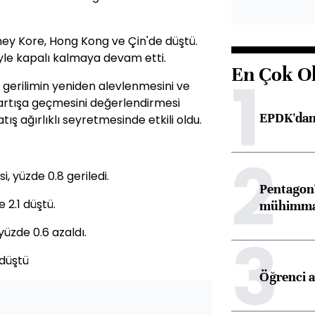
ey Kore, Hong Kong ve Çin'de düştü.
iyle kapalı kalmaya devam etti.
En Çok O
1
 gerilimin yeniden alevlenmesini ve
 artışa geçmesini değerlendirmesi
EPDK'dan 
ış ağırlıklı seyretmesinde etkili oldu.
2
, yüzde 0.8 geriledi.
Pentagon'
 2.1 düştü.
mühimmat 
3
üzde 0.6 azaldı.
 düştü
Öğrenci a