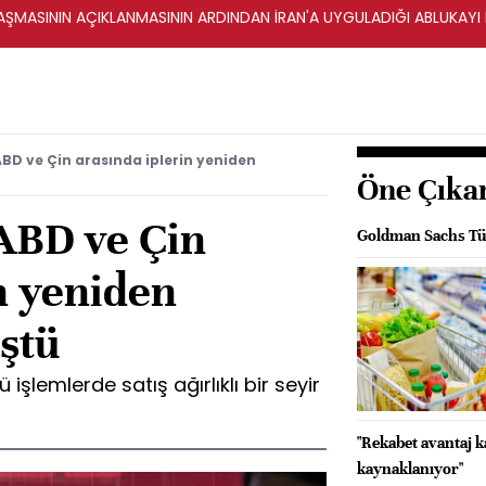
ŞMASININ AÇIKLANMASININ ARDINDAN İRAN'A UYGULADIĞI ABLUKAYI
ABD ve Çin arasında iplerin yeniden
Öne Çıka
 ABD ve Çin
Goldman Sachs Tür
n yeniden
üştü
 işlemlerde satış ağırlıklı bir seyir
"Rekabet avantaj 
kaynaklanıyor"